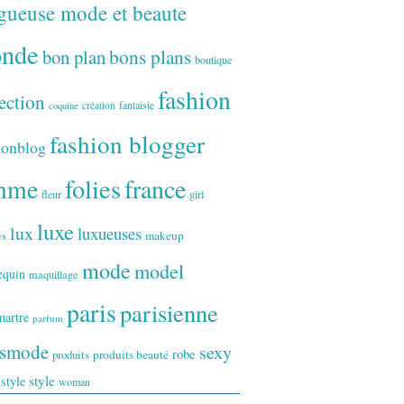
gueuse mode et beaute
onde
bon plan
bons plans
boutique
fashion
ection
fantaisie
création
coquine
fashion blogger
ionblog
folies
france
mme
fleur
girl
luxe
lux
luxueuses
makeup
es
mode
model
equin
maquillage
paris
parisienne
artre
parfum
ismode
sexy
robe
produits
produits beauté
style
 style
woman