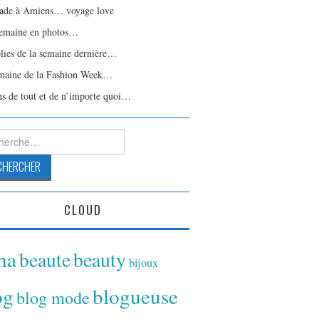
ade à Amiens… voyage love
emaine en photos…
olies de la semaine dernière…
maine de la Fashion Week…
ns de tout et de n’importe quoi…
rcher :
CLOUD
ina
beaute
beauty
bijoux
og
blogueuse
blog mode