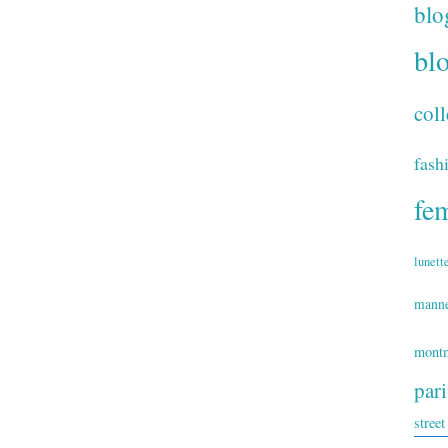
blo
bl
coll
fash
fe
lunett
mann
montm
par
street