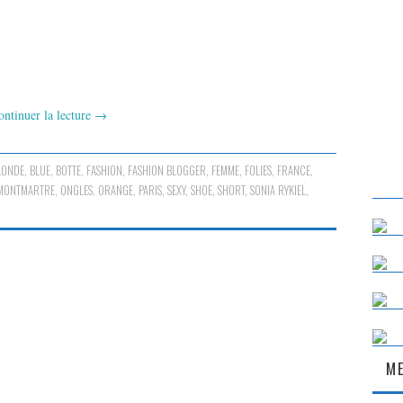
ontinuer la lecture
→
LONDE
,
BLUE
,
BOTTE
,
FASHION
,
FASHION BLOGGER
,
FEMME
,
FOLIES
,
FRANCE
,
MONTMARTRE
,
ONGLES
,
ORANGE
,
PARIS
,
SEXY
,
SHOE
,
SHORT
,
SONIA RYKIEL
,
ME