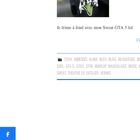
Je frime à fond avec mon Sweat GTA 5 lol
C
2014
,
ABBESSES
,
ALINA
,
BLEU
,
BLOG
,
BLOGUEUSE
,
B
GIRL
,
GTA 5
,
GTA5
,
GTAV
,
MAKEUP
,
MAQUILLAGE
,
MODE
,
SWEAT
,
THEATRE DE L'ATELIER
,
VERNIS