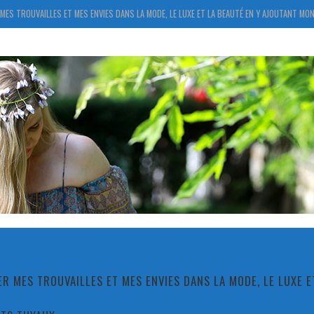
MES TROUVAILLES ET MES ENVIES DANS LA MODE, LE LUXE ET LA BEAUTÉ EN Y AJOUTANT MON
R MES TROUVAILLES ET MES ENVIES DANS LA MODE, LE LUXE 