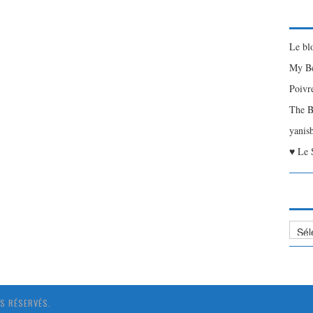
Le bl
My Be
Poivr
The B
yanis
♥ Le 
Liste
des
Articl
S RÉSERVÉS.