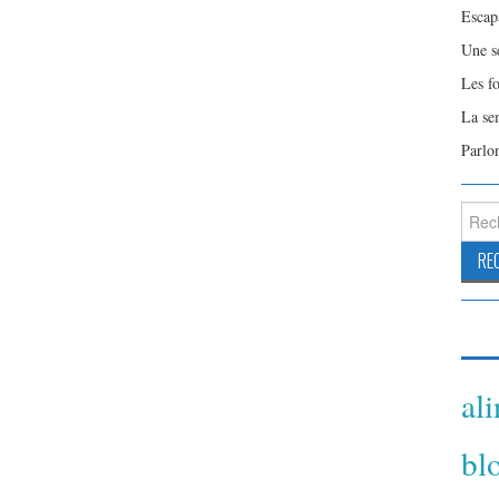
Escap
Une s
Les f
La se
Parlo
Reche
al
bl