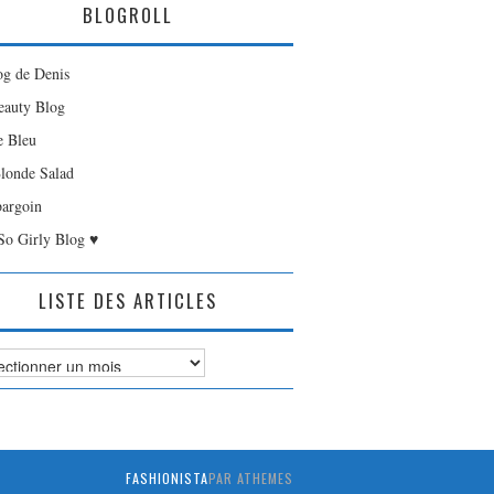
BLOGROLL
og de Denis
auty Blog
e Bleu
londe Salad
bargoin
So Girly Blog ♥
LISTE DES ARTICLES
es
FASHIONISTA
PAR ATHEMES