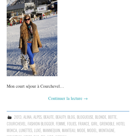
Mon court séjour à Courchevel…
Continuer la lecture
→
2013
,
ALINA
,
ALPES
,
BEAUTE
,
BEAUTY
,
BLOG
,
BLOGUEUSE
,
BLONDE
,
BOTTE
,
COURCHEVEL
,
FASHION BLOGGER
,
FEMME
,
FOLIES
,
FRANCE
,
GIRL
,
GRENOBLE
,
HOTEL
MOKCA
,
LUNETTES
,
LUXE
,
MANNEQUIN
,
MANTEAU
,
MODE
,
MODEL
,
MONTAGNE
,