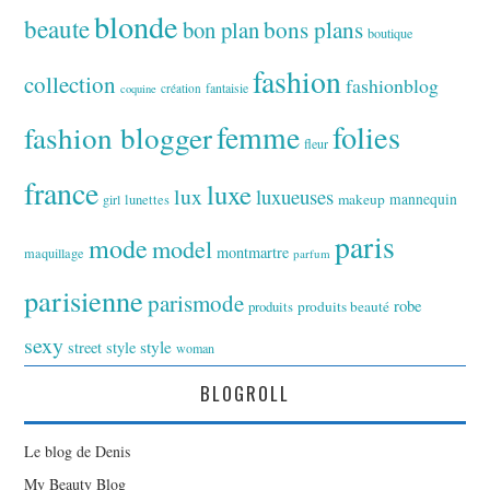
blonde
beaute
bon plan
bons plans
boutique
fashion
collection
fashionblog
fantaisie
création
coquine
folies
fashion blogger
femme
fleur
france
luxe
lux
luxueuses
makeup
mannequin
girl
lunettes
paris
mode
model
montmartre
maquillage
parfum
parisienne
parismode
robe
produits
produits beauté
sexy
style
street style
woman
BLOGROLL
Le blog de Denis
My Beauty Blog