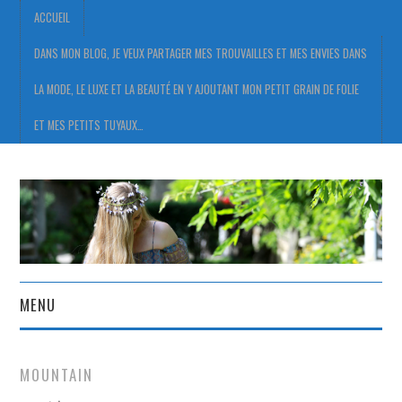
ACCUEIL
DANS MON BLOG, JE VEUX PARTAGER MES TROUVAILLES ET MES ENVIES DANS
LA MODE, LE LUXE ET LA BEAUTÉ EN Y AJOUTANT MON PETIT GRAIN DE FOLIE
ET MES PETITS TUYAUX…
MENU
ACCUEIL
MOUNTAIN
DANS MON BLOG, JE VEUX