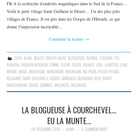
FR A la recherche d'endroits magnifiques dans le Sud de la France…
Voilà le petit village Saint Guilhem le Désert… Un des plus jolis
villages de France. Il est pris dans les Gorges de l'Hérault, ce qui
donne l'impression incroyable…
Continuer la lecture
→
2014
,
ALINA
,
BEAUTE
,
BEAUTY
,
BLOG
,
BLOGUEUSE
,
BLONDE
,
COQUINE
,
ETE
,
FASHION
,
FASHION BLOGGER
,
FEMME
,
FLEUR
,
FOLIES
,
FRANCE
,
GIRL
,
LUNETTES
,
LUXE
,
MIYAKE
,
MODE
,
MONTAGNE
,
MONTAIGNE
,
MOUNTAIN
,
NU-PIEDS
,
PLEATS PLEASE
,
RELAXANT
,
SAINT GUILHEM LE DÉSERT
,
SANDALES
,
SEEUSOON
,
SEXY
,
SHORT
,
SINEQUANONE
,
SOLEIL
,
SUMMER
,
VACANCES
,
VACANCIES
LA BLOGUEUSE À COURCHEVEL…
EU LA MUNTE…
24 DÉCEMBRE 2013
ALINA
5 COMMENTAIRES