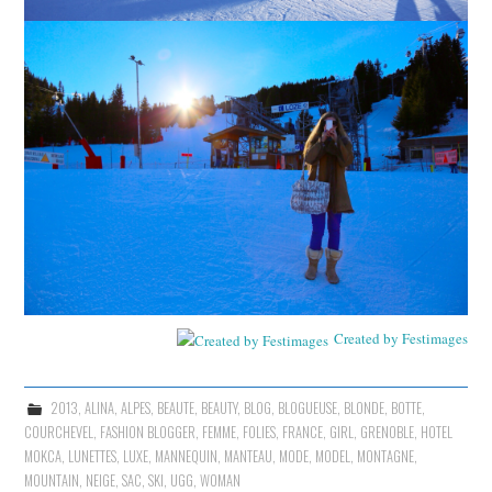
Created by Festimages
2013
,
ALINA
,
ALPES
,
BEAUTE
,
BEAUTY
,
BLOG
,
BLOGUEUSE
,
BLONDE
,
BOTTE
,
COURCHEVEL
,
FASHION BLOGGER
,
FEMME
,
FOLIES
,
FRANCE
,
GIRL
,
GRENOBLE
,
HOTEL
MOKCA
,
LUNETTES
,
LUXE
,
MANNEQUIN
,
MANTEAU
,
MODE
,
MODEL
,
MONTAGNE
,
MOUNTAIN
,
NEIGE
,
SAC
,
SKI
,
UGG
,
WOMAN