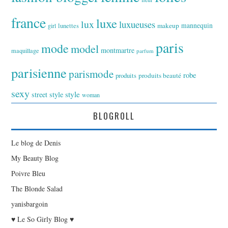
france
luxe
lux
luxueuses
makeup
mannequin
girl
lunettes
paris
mode
model
montmartre
maquillage
parfum
parisienne
parismode
robe
produits
produits beauté
sexy
style
street style
woman
BLOGROLL
Le blog de Denis
My Beauty Blog
Poivre Bleu
The Blonde Salad
yanisbargoin
♥ Le So Girly Blog ♥