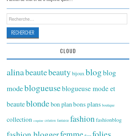
Rechercher :
CLOUD
alina
blog
beaute
beauty
blog
bijoux
blogueuse
mode
blogueuse mode et
blonde
beaute
bon plan
bons plans
boutique
fashion
collection
fashionblog
fantaisie
création
coquine
folies
fashion blogger
femme
fleur