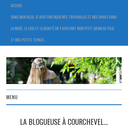
ACCUEIL
DANS MON BLOG, JE VEUX PARTAGER MES TROUVAILLES ET MES ENVIES DANS
LA MODE, LE LUXE ET LA BEAUTÉ EN Y AJOUTANT MON PETIT GRAIN DE FOLIE
ET MES PETITS TUYAUX…
MENU
ACCUEIL
LA BLOGUEUSE À COURCHEVEL…
DANS MON BLOG, JE VEUX