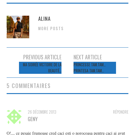
ALINA
MORE POSTS
Navigation
PREVIOUS ARTICLE
NEXT ARTICLE
des
MA SOIRÉE VICTOIRE DE LA
PRINCESSE TAM.TAM…
BEAUTÉ…
PRINTESA TAM.TAM…
articles
5 COMMENTAIRES
26 DÉCEMBRE 2013
RÉPONDRE
GENY
O!,,, ce pesaje frumoase cred caci esti o norocoasa pentru caci ai avut