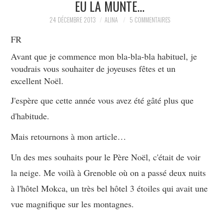
EU LA MUNTE…
PARTAGER MES
24 DÉCEMBRE 2013
ALINA
5 COMMENTAIRES
FR
TROUVAILLES ET MES
Avant que je commence mon bla-bla-bla habituel, je
voudrais vous souhaiter de joyeuses fêtes et un
ENVIES DANS LA MODE, LE
excellent Noël.
LUXE ET LA BEAUTÉ EN Y
J'espère que cette année vous avez été gâté plus que
d'habitude.
AJOUTANT MON PETIT
Mais retournons à mon article…
GRAIN DE FOLIE ET MES
Un des mes souhaits pour le Père Noël, c'était de voir
PETITS TUYAUX…
la neige. Me voilà à Grenoble où on a passé deux nuits
à l'hôtel Mokca, un très bel hôtel 3 étoiles qui avait une
vue magnifique sur les montagnes.