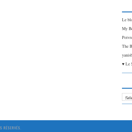
Le bl
My Be
Poivr
The B
yanis
♥ Le 
Liste
des
Articl
S RÉSERVÉS.