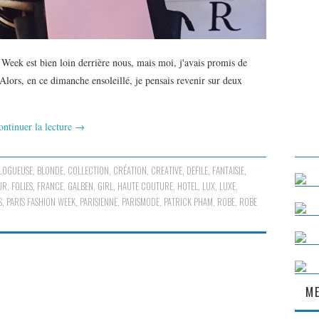
eek est bien loin derrière nous, mais moi, j'avais promis de
 Alors, en ce dimanche ensoleillé, je pensais revenir sur deux
ontinuer la lecture
→
LOGUEUSE
,
BLONDE
,
COLLECTION
,
CRÉATION
,
CREATIVE
,
DEFILE
,
FANTAISIE
,
UR
,
FOLIES
,
FRANCE
,
GALBEN
,
GIRL
,
HAUTE COUTURE
,
HOTEL
,
LUX
,
LUXE
,
S
,
PARIS FASHION WEEK
,
PARISIENNE
,
PARISMODE
,
PATRICK PHAM
,
ROBE
,
ROBE
ME