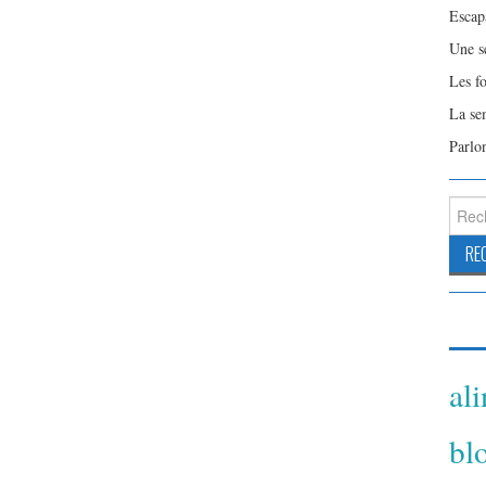
Escap
Une s
Les f
La se
Parlo
Reche
al
bl