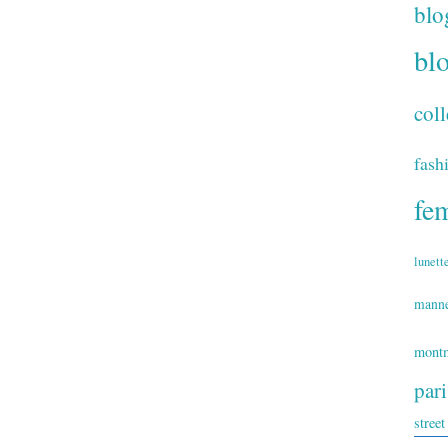
blo
bl
coll
fash
fe
lunett
mann
montm
par
street