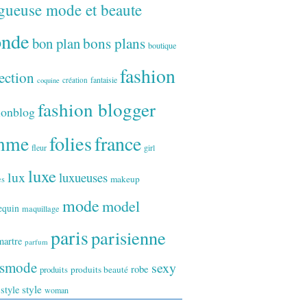
gueuse mode et beaute
onde
bon plan
bons plans
boutique
fashion
ection
fantaisie
création
coquine
fashion blogger
ionblog
folies
france
mme
fleur
girl
luxe
lux
luxueuses
makeup
es
mode
model
equin
maquillage
paris
parisienne
artre
parfum
ismode
sexy
robe
produits
produits beauté
style
 style
woman