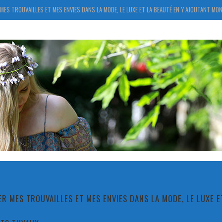
MES TROUVAILLES ET MES ENVIES DANS LA MODE, LE LUXE ET LA BEAUTÉ EN Y AJOUTANT MON
R MES TROUVAILLES ET MES ENVIES DANS LA MODE, LE LUXE 