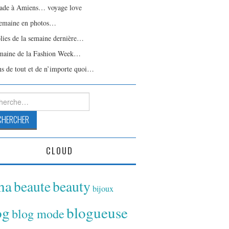
ade à Amiens… voyage love
emaine en photos…
olies de la semaine dernière…
maine de la Fashion Week…
ns de tout et de n’importe quoi…
rcher :
CLOUD
ina
beaute
beauty
bijoux
og
blogueuse
blog mode