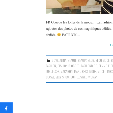
FR Coucou les folles de la mode… La Fashion W
rajouter des photos de ces magnifiques défilés.
défilés.
PATRICK…
C
2016
,
ALINA
,
BEAUTE
,
BEAUTY
,
BLOG
,
BLOG MODE
,
B
FASHION
,
FASHION BLOGGER
,
FASHIONBLOG
,
FEMME
,
FLE
LUXUEUSES
,
MACARON
,
MANU REAS
,
MODE
,
MODEL
,
PARI
CLASSE
,
SEXY
,
SHOW
,
SOIREE
,
STYLE
,
WOMAN