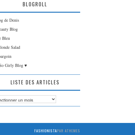
BLOGROLL
og de Denis
auty Blog
e Bleu
londe Salad
bargoin
So Girly Blog ♥
LISTE DES ARTICLES
es
FASHIONISTA
PAR ATHEMES