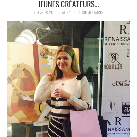
JEUNES CRÉATEURS…
PARTAGER MES
7 FÉVRIER 2016
ALINA
2 COMMENTAIRES
TROUVAILLES ET MES
ENVIES DANS LA MODE, LE
LUXE ET LA BEAUTÉ EN Y
AJOUTANT MON PETIT
GRAIN DE FOLIE ET MES
PETITS TUYAUX…