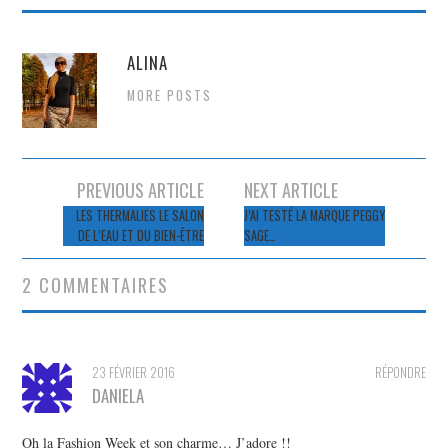
ALINA
MORE POSTS
Navigation
PREVIOUS ARTICLE
NEXT ARTICLE
des
LES THERMALIES LE SALON
J’AI TESTÉ LA MARQUE PEGGY
DE L’EAU ET DU BIEN-ÊTRE
SAGE…
articles
2 COMMENTAIRES
23 FÉVRIER 2016
RÉPONDRE
DANIELA
Oh la Fashion Week et son charme… J’adore !!