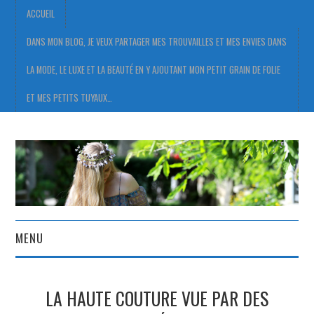
ACCUEIL
DANS MON BLOG, JE VEUX PARTAGER MES TROUVAILLES ET MES ENVIES DANS
LA MODE, LE LUXE ET LA BEAUTÉ EN Y AJOUTANT MON PETIT GRAIN DE FOLIE
ET MES PETITS TUYAUX…
MENU
ACCUEIL
LA HAUTE COUTURE VUE PAR DES
DANS MON BLOG, JE VEUX