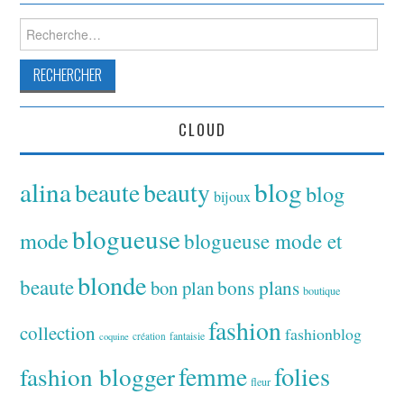
Rechercher :
CLOUD
alina
blog
beaute
beauty
blog
bijoux
blogueuse
mode
blogueuse mode et
blonde
beaute
bon plan
bons plans
boutique
fashion
collection
fashionblog
fantaisie
création
coquine
folies
fashion blogger
femme
fleur