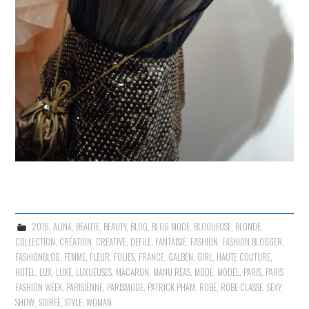
2016
,
ALINA
,
BEAUTE
,
BEAUTY
,
BLOG
,
BLOG MODE
,
BLOGUEUSE
,
BLONDE
,
COLLECTION
,
CRÉATION
,
CREATIVE
,
DEFILE
,
FANTAISIE
,
FASHION
,
FASHION BLOGGER
,
FASHIONBLOG
,
FEMME
,
FLEUR
,
FOLIES
,
FRANCE
,
GALBEN
,
GIRL
,
HAUTE COUTURE
,
HOTEL
,
LUX
,
LUXE
,
LUXUEUSES
,
MACARON
,
MANU REAS
,
MODE
,
MODEL
,
PARIS
,
PARIS
FASHION WEEK
,
PARISIENNE
,
PARISMODE
,
PATRICK PHAM
,
ROBE
,
ROBE CLASSE
,
SEXY
,
SHOW
,
SOIREE
,
STYLE
,
WOMAN