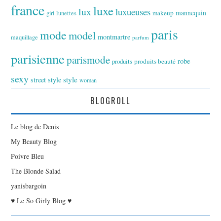
france
luxe
lux
luxueuses
makeup
mannequin
girl
lunettes
paris
mode
model
montmartre
maquillage
parfum
parisienne
parismode
robe
produits
produits beauté
sexy
style
street style
woman
BLOGROLL
Le blog de Denis
My Beauty Blog
Poivre Bleu
The Blonde Salad
yanisbargoin
♥ Le So Girly Blog ♥