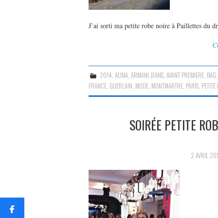
J’ai sorti ma petite robe noire à Paillettes du d
C
2014
,
ALINA
,
ARMANI JEANS
,
AVANT PREMIERE
,
BAG
FRANCE
,
GUERLAIN
,
MODE
,
MONTMARTRE
,
PARIS
,
PETITE
SOIRÉE PETITE RO
2 AVRIL 20