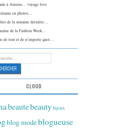
ade à Amiens… voyage love
emaine en photos…
olies de la semaine dernière…
maine de la Fashion Week…
ns de tout et de n’importe quoi…
rcher :
CLOUD
ina
beaute
beauty
bijoux
og
blogueuse
blog mode