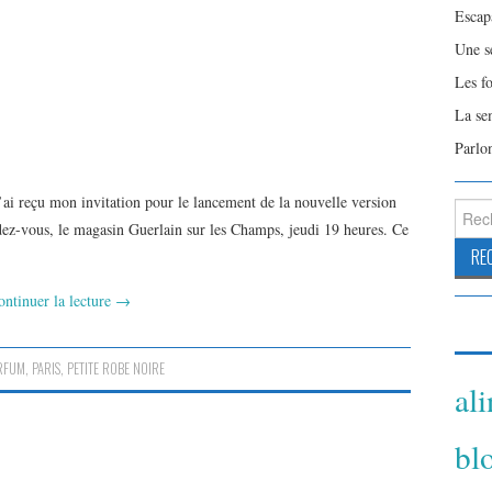
Escap
Une s
Les f
La se
Parlo
’ai reçu mon invitation pour le lancement de la nouvelle version
Reche
z-vous, le magasin Guerlain sur les Champs, jeudi 19 heures. Ce
ontinuer la lecture
→
RFUM
,
PARIS
,
PETITE ROBE NOIRE
al
bl