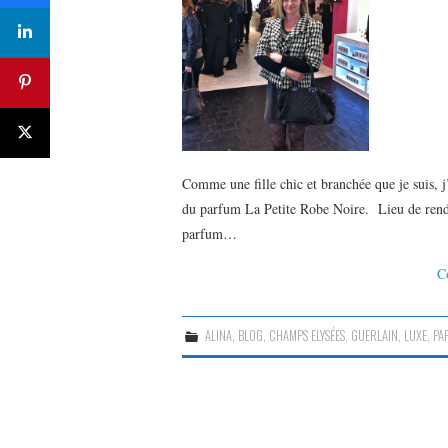
Comme une fille chic et branchée que je suis, j
du parfum La Petite Robe Noire. Lieu de rende
parfum…
C
ALINA
,
BLOG
,
CHAMPS ELYSÉES
,
GUERLAIN
,
LUXE
,
PA