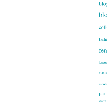
blo
bl
coll
fash
fe
lunett
mann
montm
par
street