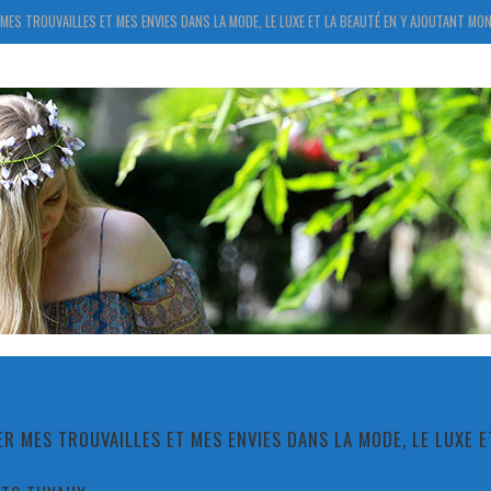
MES TROUVAILLES ET MES ENVIES DANS LA MODE, LE LUXE ET LA BEAUTÉ EN Y AJOUTANT MON
R MES TROUVAILLES ET MES ENVIES DANS LA MODE, LE LUXE 