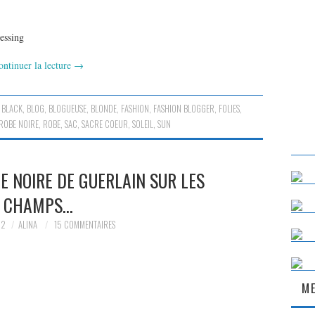
ressing
ontinuer la lecture
→
,
BLACK
,
BLOG
,
BLOGUEUSE
,
BLONDE
,
FASHION
,
FASHION BLOGGER
,
FOLIES
,
 ROBE NOIRE
,
ROBE
,
SAC
,
SACRE COEUR
,
SOLEIL
,
SUN
BE NOIRE DE GUERLAIN SUR LES
CHAMPS…
12
ALINA
15 COMMENTAIRES
ME