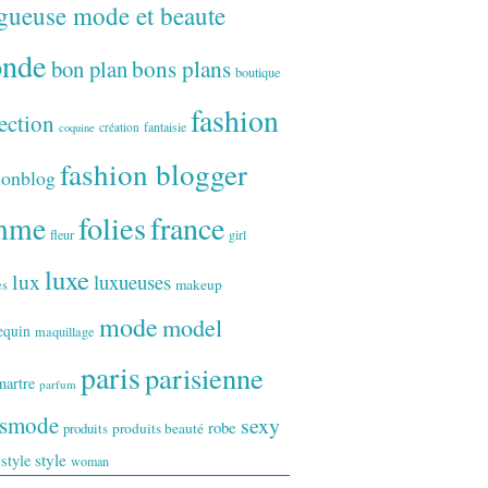
gueuse mode et beaute
onde
bon plan
bons plans
boutique
fashion
ection
fantaisie
création
coquine
fashion blogger
ionblog
folies
france
mme
fleur
girl
luxe
lux
luxueuses
makeup
es
mode
model
equin
maquillage
paris
parisienne
artre
parfum
ismode
sexy
robe
produits
produits beauté
style
 style
woman