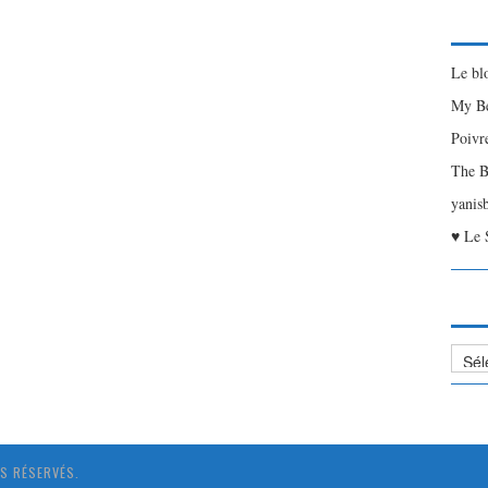
Le bl
My Be
Poivr
The B
yanis
♥ Le 
Liste
des
Articl
S RÉSERVÉS.