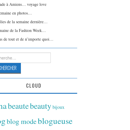
ade à Amiens… voyage love
emaine en photos…
olies de la semaine dernière…
maine de la Fashion Week…
ns de tout et de n’importe quoi…
rcher :
CLOUD
ina
beaute
beauty
bijoux
og
blogueuse
blog mode