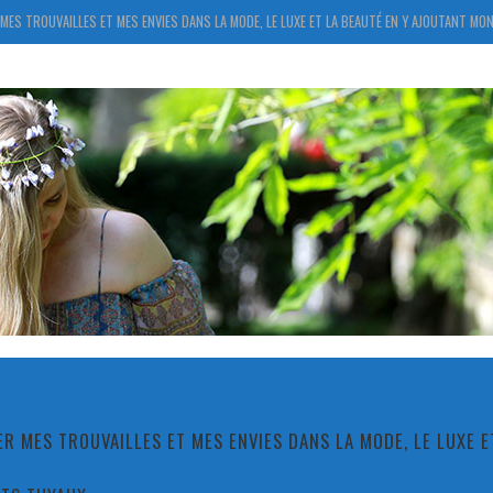
MES TROUVAILLES ET MES ENVIES DANS LA MODE, LE LUXE ET LA BEAUTÉ EN Y AJOUTANT MON
R MES TROUVAILLES ET MES ENVIES DANS LA MODE, LE LUXE 