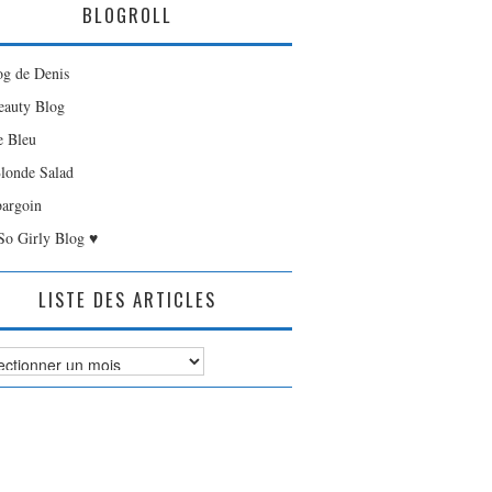
BLOGROLL
og de Denis
auty Blog
e Bleu
londe Salad
bargoin
So Girly Blog ♥
LISTE DES ARTICLES
es