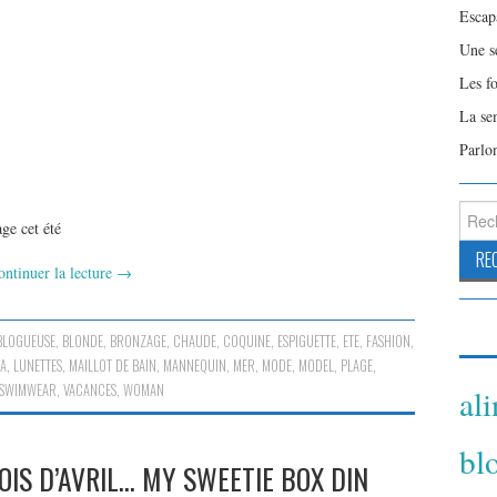
Escap
Une s
Les f
La se
Parlo
Reche
ge cet été
ontinuer la lecture
→
BLOGUEUSE
,
BLONDE
,
BRONZAGE
,
CHAUDE
,
COQUINE
,
ESPIGUETTE
,
ETE
,
FASHION
,
IA
,
LUNETTES
,
MAILLOT DE BAIN
,
MANNEQUIN
,
MER
,
MODE
,
MODEL
,
PLAGE
,
SWIMWEAR
,
VACANCES
,
WOMAN
al
bl
IS D’AVRIL… MY SWEETIE BOX DIN