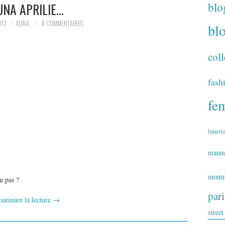
blo
UNA APRILIE…
013
ALINA
4 COMMENTAIRES
bl
coll
fash
fe
lunett
mann
montm
u pas ?
par
ontinuer la lecture
→
street