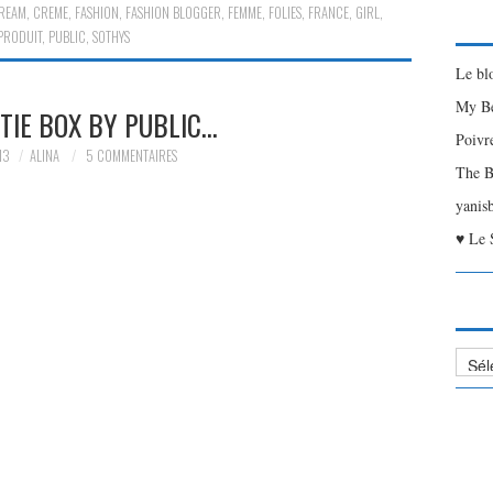
REAM
,
CREME
,
FASHION
,
FASHION BLOGGER
,
FEMME
,
FOLIES
,
FRANCE
,
GIRL
,
PRODUIT
,
PUBLIC
,
SOTHYS
Le bl
My Be
TIE BOX BY PUBLIC…
Poivr
13
ALINA
5 COMMENTAIRES
The B
yanis
♥ Le 
Liste
des
Articl