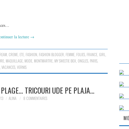
ances…
ontinuer la lecture
→
REAM
,
CREME
,
ETE
,
FASHION
,
FASHION BLOGGER
,
FEMME
,
FOLIES
,
FRANCE
,
GIRL
,
URE
,
MAQUILLAGE
,
MODE
,
MONTMARTRE
,
MY SWEETIE BOX
,
ONGLES
,
PARIS
,
,
VACANCES
,
VERNIS
 PLAGE… TRICOURI UDE PE PLAJA…
013
ALINA
8 COMMENTAIRES
ME