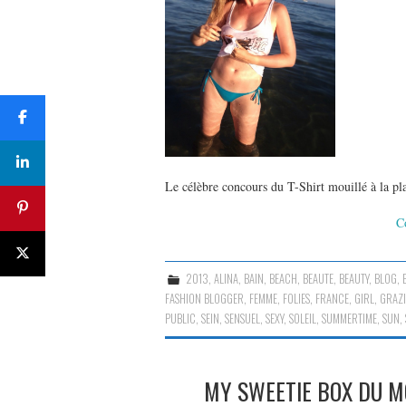
Le célèbre concours du T-Shirt mouillé à la pla
C
2013
,
ALINA
,
BAIN
,
BEACH
,
BEAUTE
,
BEAUTY
,
BLOG
,
FASHION BLOGGER
,
FEMME
,
FOLIES
,
FRANCE
,
GIRL
,
GRAZ
PUBLIC
,
SEIN
,
SENSUEL
,
SEXY
,
SOLEIL
,
SUMMERTIME
,
SUN
,
MY SWEETIE BOX DU MO