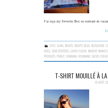
J’ai reçu my Swwetie Box en rentrant de vac
C
2013
,
ALINA
,
BEAUTE
,
BEAUTY
,
BLOG
,
BLOGUEUSE
,
C
HUILE
,
JEAN D'ESTRÉES
,
LAURA CLAUVI
,
MAKEUP
,
MANUC
PRODUITS
,
PUBLIC
,
ROMANIA
,
ROUMANIE
,
SACRE COEUR
T-SHIRT MOUILLÉ À LA
18 AOÛT 2