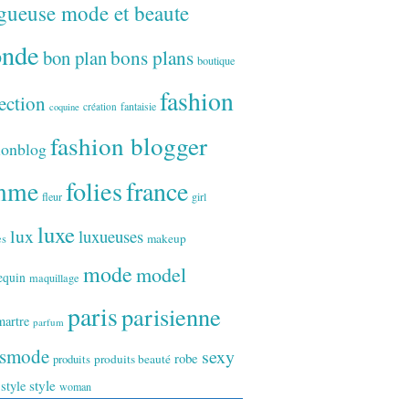
gueuse mode et beaute
onde
bon plan
bons plans
boutique
fashion
ection
fantaisie
création
coquine
fashion blogger
ionblog
folies
france
mme
fleur
girl
luxe
lux
luxueuses
makeup
es
mode
model
equin
maquillage
paris
parisienne
artre
parfum
ismode
sexy
robe
produits
produits beauté
style
 style
woman