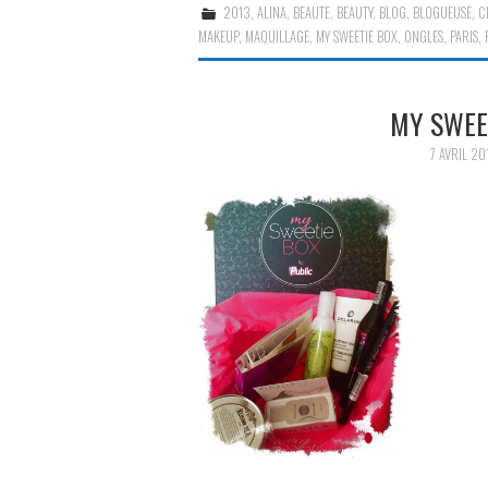
2013
,
ALINA
,
BEAUTE
,
BEAUTY
,
BLOG
,
BLOGUEUSE
,
C
MAKEUP
,
MAQUILLAGE
,
MY SWEETIE BOX
,
ONGLES
,
PARIS
,
MY SWEE
7 AVRIL 20