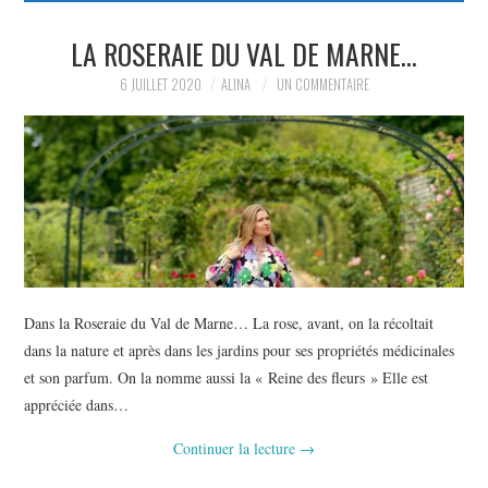
PARTAGER MES
LA ROSERAIE DU VAL DE MARNE…
6 JUILLET 2020
ALINA
UN COMMENTAIRE
TROUVAILLES ET MES
ENVIES DANS LA MODE, LE
LUXE ET LA BEAUTÉ EN Y
AJOUTANT MON PETIT
GRAIN DE FOLIE ET MES
Dans la Roseraie du Val de Marne… La rose, avant, on la récoltait
dans la nature et après dans les jardins pour ses propriétés médicinales
PETITS TUYAUX…
et son parfum. On la nomme aussi la « Reine des fleurs » Elle est
appréciée dans…
Continuer la lecture
→