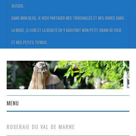
ACCUEIL
DANS MON BLOG, JE VEUX PARTAGER MES TROUVAILLES ET MES ENVIES DANS
LA MODE, LE LUXE ET LA BEAUTÉ EN Y AJOUTANT MON PETIT GRAIN DE FOLIE
ET MES PETITS TUYAUX…
MENU
ACCUEIL
ROSERAIE DU VAL DE MARNE
DANS MON BLOG, JE VEUX