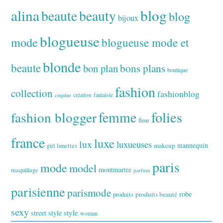
alina
blog
beaute
beauty
blog
bijoux
blogueuse
mode
blogueuse mode et
blonde
beaute
bon plan
bons plans
boutique
fashion
collection
fashionblog
fantaisie
création
coquine
folies
fashion blogger
femme
fleur
france
luxe
lux
luxueuses
makeup
mannequin
girl
lunettes
paris
mode
model
montmartre
maquillage
parfum
parisienne
parismode
robe
produits
produits beauté
sexy
style
street style
woman