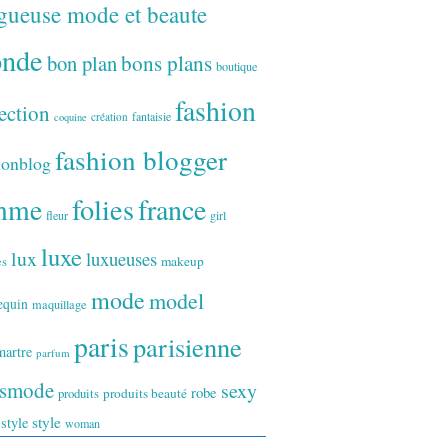
gueuse mode et beaute
onde
bon plan
bons plans
boutique
fashion
ection
fantaisie
création
coquine
fashion blogger
ionblog
folies
france
mme
fleur
girl
luxe
lux
luxueuses
makeup
es
mode
model
equin
maquillage
paris
parisienne
artre
parfum
ismode
sexy
robe
produits
produits beauté
style
 style
woman