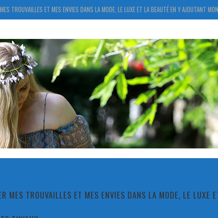
MES TROUVAILLES ET MES ENVIES DANS LA MODE, LE LUXE ET LA BEAUTÉ EN Y AJOUTANT MON
R MES TROUVAILLES ET MES ENVIES DANS LA MODE, LE LUXE 