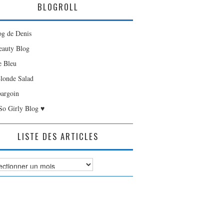
BLOGROLL
og de Denis
auty Blog
e Bleu
londe Salad
bargoin
So Girly Blog ♥
LISTE DES ARTICLES
es