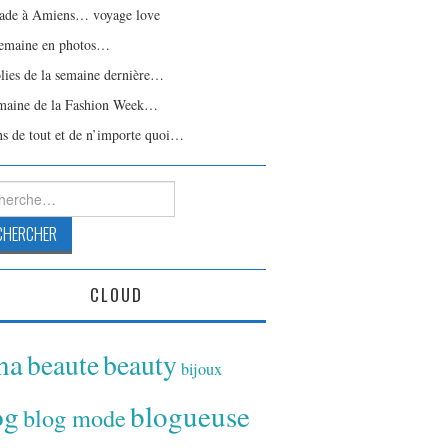
ade à Amiens… voyage love
emaine en photos…
olies de la semaine dernière…
maine de la Fashion Week…
ns de tout et de n’importe quoi…
rcher :
CLOUD
ina
beaute
beauty
bijoux
og
blogueuse
blog mode