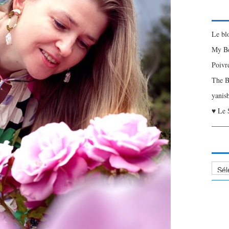
Le bl
My Be
Poivr
The B
yanis
♥ Le 
Liste
des
Articl