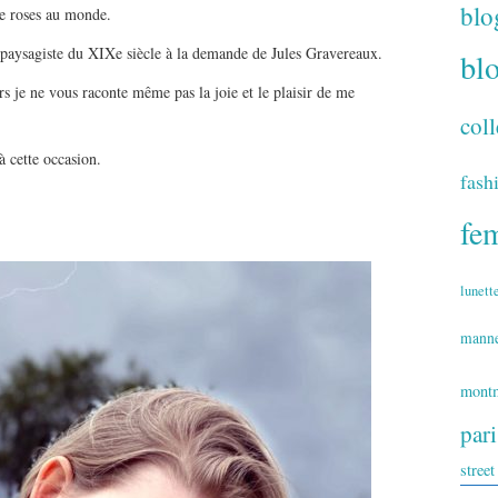
blo
de roses au monde.
 paysagiste du XIXe siècle à la demande de Jules Gravereaux.
bl
s je ne vous raconte même pas la joie et le plaisir de me
coll
à cette occasion.
fash
fe
lunett
mann
montm
par
street