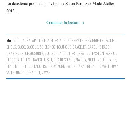
La deuxième partie de ma visite au Salon Paris Sur Mode Atelier
2013…
Continuer la lecture
→
2013
,
ALINA
,
APOLOGIE
,
ATELIER
,
AUGUSTINE BY THIERRY GRIPOIX
,
BAGUE
,
BIJOUX
,
BLOG
,
BLOGUEUSE
,
BLONDE
,
BOUTIQUE
,
BRACELET
,
CAROLINE BAGGI
,
CHARLENE K
,
CHAUSSURES
,
COLLECTION
,
COLLIER
,
CRÉATION
,
FASHION
,
FASHION
BLOGGER
,
FOLIES
,
FRANCE
,
LES BIJOUX DE SOPHIE
,
MAELLA
,
MODE
,
MODEL
,
PARIS
,
PENDENTIF
,
PILI COLLADO
,
RAFE NEW YORK
,
SALON
,
TANAH RHEA
,
THOMAS LIEUVIN
,
VALENTINA BRUGNATELLI
,
ZAYAN