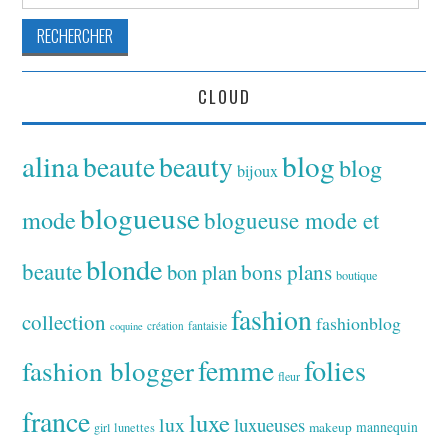
CLOUD
alina
blog
beaute
beauty
blog
bijoux
blogueuse
mode
blogueuse mode et
blonde
beaute
bon plan
bons plans
boutique
fashion
collection
fashionblog
fantaisie
création
coquine
folies
fashion blogger
femme
fleur
france
luxe
lux
luxueuses
makeup
mannequin
girl
lunettes