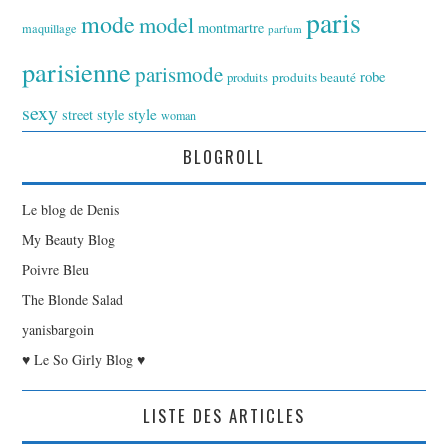
paris
mode
model
montmartre
maquillage
parfum
parisienne
parismode
robe
produits
produits beauté
sexy
style
street style
woman
BLOGROLL
Le blog de Denis
My Beauty Blog
Poivre Bleu
The Blonde Salad
yanisbargoin
♥ Le So Girly Blog ♥
LISTE DES ARTICLES