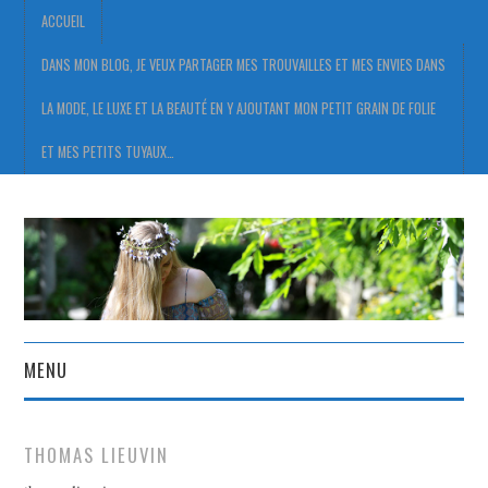
ACCUEIL
DANS MON BLOG, JE VEUX PARTAGER MES TROUVAILLES ET MES ENVIES DANS
LA MODE, LE LUXE ET LA BEAUTÉ EN Y AJOUTANT MON PETIT GRAIN DE FOLIE
ET MES PETITS TUYAUX…
MENU
ACCUEIL
THOMAS LIEUVIN
DANS MON BLOG, JE VEUX