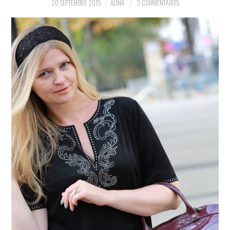
20 SEPTEMBRE 2015
ALINA
3 COMMENTAIRES
PARTAGER MES
TROUVAILLES ET MES
ENVIES DANS LA MODE, LE
LUXE ET LA BEAUTÉ EN Y
AJOUTANT MON PETIT
GRAIN DE FOLIE ET MES
PETITS TUYAUX…