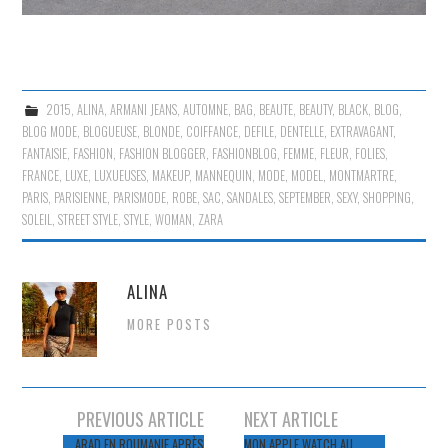
2015
,
ALINA
,
ARMANI JEANS
,
AUTOMNE
,
BAG
,
BEAUTE
,
BEAUTY
,
BLACK
,
BLOG
,
BLOG MODE
,
BLOGUEUSE
,
BLONDE
,
COIFFANCE
,
DEFILE
,
DENTELLE
,
EXTRAVAGANT
,
FANTAISIE
,
FASHION
,
FASHION BLOGGER
,
FASHIONBLOG
,
FEMME
,
FLEUR
,
FOLIES
,
FRANCE
,
LUXE
,
LUXUEUSES
,
MAKEUP
,
MANNEQUIN
,
MODE
,
MODEL
,
MONTMARTRE
,
PARIS
,
PARISIENNE
,
PARISMODE
,
ROBE
,
SAC
,
SANDALES
,
SEPTEMBER
,
SEXY
,
SHOPPING
,
SOLEIL
,
STREET STYLE
,
STYLE
,
WOMAN
,
ZARA
ALINA
MORE POSTS
Navigation
PREVIOUS ARTICLE
NEXT ARTICLE
des
ARAD EN ROUMANIE APRÈS
MON APPLE WATCH AU