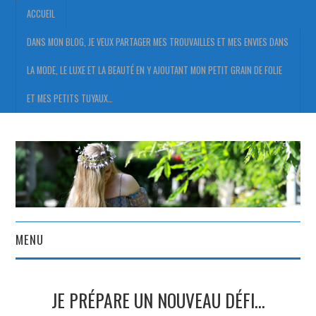
ACCUEIL
DANS MON BLOG, JE VEUX PARTAGER MES TROUVAILLES ET MES ENVIES DANS
LA MODE, LE LUXE ET LA BEAUTÉ EN Y AJOUTANT MON PETIT GRAIN DE FOLIE
ET MES PETITS TUYAUX…
MENU
ACCUEIL
JE PRÉPARE UN NOUVEAU DÉFI…
DANS MON BLOG, JE VEUX