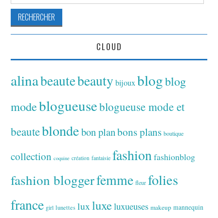
CLOUD
alina
blog
beaute
beauty
blog
bijoux
blogueuse
mode
blogueuse mode et
blonde
beaute
bon plan
bons plans
boutique
fashion
collection
fashionblog
fantaisie
création
coquine
folies
fashion blogger
femme
fleur
france
luxe
lux
luxueuses
makeup
mannequin
girl
lunettes