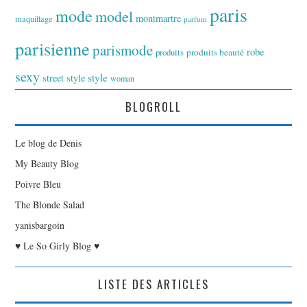
paris
mode
model
montmartre
maquillage
parfum
parisienne
parismode
robe
produits
produits beauté
sexy
style
street style
woman
BLOGROLL
Le blog de Denis
My Beauty Blog
Poivre Bleu
The Blonde Salad
yanisbargoin
♥ Le So Girly Blog ♥
LISTE DES ARTICLES