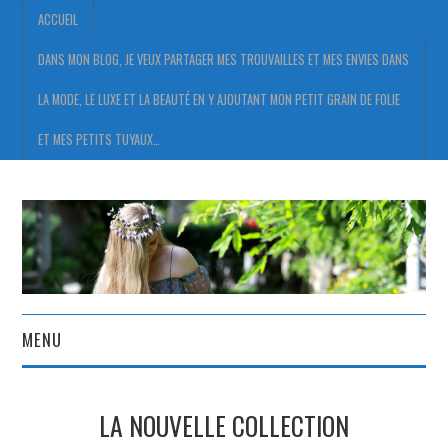
ACCUEIL
DANS MON BLOG, JE VEUX PARTAGER MES TROUVAILLES ET MES ENVIES DANS
LA MODE, LE LUXE ET LA BEAUTÉ EN Y AJOUTANT MON PETIT GRAIN DE FOLIE
ET MES PETITS TUYAUX…
MENU
ACCUEIL
LA NOUVELLE COLLECTION
DANS MON BLOG, JE VEUX