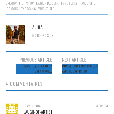
CRÉATION
,
ETE
,
FASHION
,
FASHION BLOGGER
,
FEMME
,
FOLIES
,
FRANCE
,
GIRL
,
LORAFOLK
,
LOV ORGANIC
,
PARIS
,
SOIREE
ALINA
MORE POSTS
Navigation
PREVIOUS ARTICLE
NEXT ARTICLE
des
PLEATS PLEASE, L’EAU BY
MON SÉJOUR À MONTPELLIER
ISSEY MIYAKE…
AVEC HOUSETRIP.FR
articles
4 COMMENTAIRES
16 AVRIL 2014
RÉPONDRE
LAUGH-OF-ARTIST