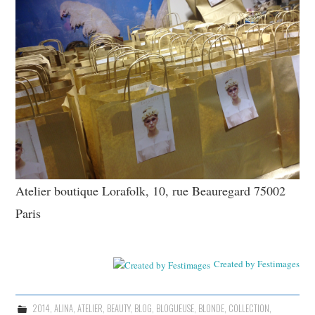
Atelier boutique Lorafolk, 10, rue Beauregard 75002
Paris
Created by Festimages
2014
,
ALINA
,
ATELIER
,
BEAUTY
,
BLOG
,
BLOGUEUSE
,
BLONDE
,
COLLECTION
,