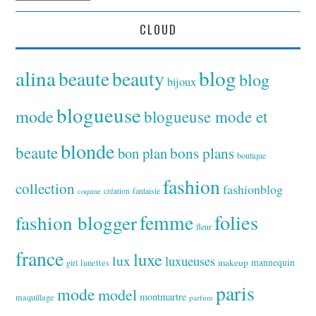
CLOUD
alina
blog
beaute
beauty
blog
bijoux
blogueuse
mode
blogueuse mode et
blonde
beaute
bon plan
bons plans
boutique
fashion
collection
fashionblog
fantaisie
création
coquine
folies
fashion blogger
femme
fleur
france
luxe
lux
luxueuses
makeup
mannequin
girl
lunettes
paris
mode
model
montmartre
maquillage
parfum