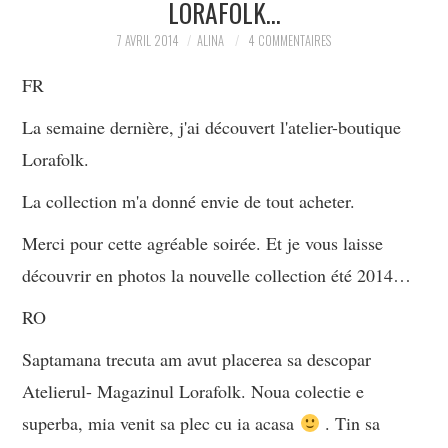
LORAFOLK…
PARTAGER MES
7 AVRIL 2014
ALINA
4 COMMENTAIRES
FR
TROUVAILLES ET MES
La semaine dernière, j'ai découvert l'atelier-boutique
ENVIES DANS LA MODE, LE
Lorafolk.
LUXE ET LA BEAUTÉ EN Y
La collection m'a donné envie de tout acheter.
AJOUTANT MON PETIT
Merci pour cette agréable soirée. Et je vous laisse
découvrir en photos la nouvelle collection été 2014…
GRAIN DE FOLIE ET MES
RO
PETITS TUYAUX…
Saptamana trecuta am avut placerea sa descopar
Atelierul- Magazinul Lorafolk. Noua colectie e
superba, mia venit sa plec cu ia acasa
. Tin sa