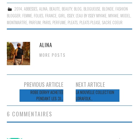
2014
,
ABBESSES
,
ALINA
,
BEAUTE
,
BEAUTY
,
BLOG
,
BLOGUEUSE
,
BLONDE
,
FASHION
BLOGGER
,
FEMME
,
FOLIES
,
FRANCE
,
GIRL
,
ISSEY
,
L'EAU BY ISSEY MIYAKE
,
MIYAKE
,
MODEL
,
MONTMARTRE
,
PARFUM
,
PARIS
,
PERFUME
,
PLEATS
,
PLEATS PLEASE
,
SACRE COEUR
ALINA
MORE POSTS
Navigation
PREVIOUS ARTICLE
NEXT ARTICLE
des
ROBE DERHY ACHETÉE
LA NOUVELLE COLLECTION
PENDANT LES 3J…
LORAFOLK…
articles
6 COMMENTAIRES