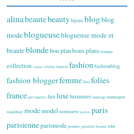
alina
blog
beaute
beauty
blog
bijoux
blogueuse
mode
blogueuse mode et
blonde
beaute
bon plan
bons plans
boutique
fashion
collection
fashionblog
fantaisie
création
coquine
folies
fashion blogger
femme
fleur
france
luxe
lux
luxueuses
makeup
mannequin
girl
lunettes
paris
mode
model
montmartre
maquillage
parfum
parisienne
parismode
robe
produits
produits beauté