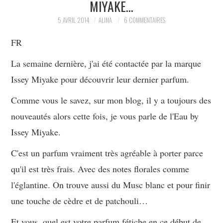
MIYAKE…
PARTAGER MES
5 AVRIL 2014
ALINA
6 COMMENTAIRES
FR
TROUVAILLES ET MES
La semaine dernière, j'ai été contactée par la marque
ENVIES DANS LA MODE, LE
Issey Miyake pour découvrir leur dernier parfum.
LUXE ET LA BEAUTÉ EN Y
Comme vous le savez, sur mon blog, il y a toujours des
nouveautés alors cette fois, je vous parle de l'Eau by
AJOUTANT MON PETIT
Issey Miyake.
GRAIN DE FOLIE ET MES
C'est un parfum vraiment très agréable à porter parce
qu'il est très frais. Avec des notes florales comme
PETITS TUYAUX…
l'églantine. On trouve aussi du Musc blanc et pour finir
une touche de cèdre et de patchouli…
Et vous, quel est votre parfum fétiche en ce début de