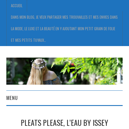
ACCUEIL
DANS MON BLOG, JE VEUX PARTAGER MES TROUVAILLES ET MES ENVIES DANS
LA MODE, LE LUXE ET LA BEAUTÉ EN Y AJOUTANT MON PETIT GRAIN DE FOLIE
ET MES PETITS TUYAUX…
MENU
ACCUEIL
PLEATS PLEASE, L’EAU BY ISSEY
DANS MON BLOG, JE VEUX