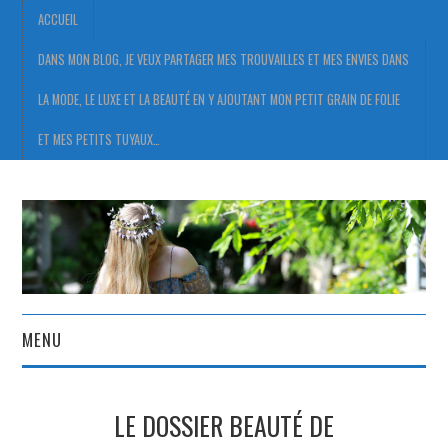
ACCUEIL
DANS MON BLOG, JE VEUX PARTAGER MES TROUVAILLES ET MES ENVIES DANS
LA MODE, LE LUXE ET LA BEAUTÉ EN Y AJOUTANT MON PETIT GRAIN DE FOLIE
ET MES PETITS TUYAUX…
MENU
ACCUEIL
LE DOSSIER BEAUTÉ DE
DANS MON BLOG, JE VEUX