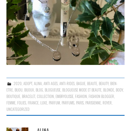
2020
,
ADOPT
,
ALINA
,
ANTI-AGES
,
ANTI-RIDES
,
BAGUE
,
BEAUTE
,
BEAUTY
,
BIEN-
ETRE
,
BIJOU
,
BIJOUX
,
BLOG
,
BLOGUEUSE
,
BLOGUEUSE MODE ET BEAUTE
,
BLONDE
,
BODY
,
BOUTIQUE
,
BRACELET
,
COLLECTION
,
EMBRYOLISSE
,
FASHION
,
FASHION BLOGGER
,
FEMME
,
FOLIES
,
FRANCE
,
LUXE
,
PARFUM
,
PARFUMS
,
PARIS
,
PARISIENNE
,
ROYER
,
UNCATEGORIZED
ALINA