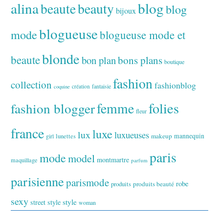
alina
blog
beaute
beauty
blog
bijoux
blogueuse
mode
blogueuse mode et
blonde
beaute
bon plan
bons plans
boutique
fashion
collection
fashionblog
fantaisie
création
coquine
folies
fashion blogger
femme
fleur
france
luxe
lux
luxueuses
makeup
mannequin
girl
lunettes
paris
mode
model
montmartre
maquillage
parfum
parisienne
parismode
robe
produits
produits beauté
sexy
style
street style
woman