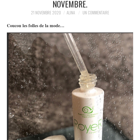
NOVEMBRE.
PARTAGER MES
21 NOVEMBRE 2020
ALINA
UN COMMENTAIRE
Coucou les folles de la mode…
TROUVAILLES ET MES
ENVIES DANS LA MODE, LE
LUXE ET LA BEAUTÉ EN Y
AJOUTANT MON PETIT
GRAIN DE FOLIE ET MES
PETITS TUYAUX…