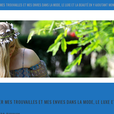
MES TROUVAILLES ET MES ENVIES DANS LA MODE, LE LUXE ET LA BEAUTÉ EN Y AJOUTANT MON
R MES TROUVAILLES ET MES ENVIES DANS LA MODE, LE LUXE 