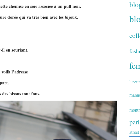
blo
ette chemise en soie associée à un pull noir.
bl
ure dorée qui va très bien avec les bijoux.
coll
-il en souriant.
fash
fe
 voilà l’adresse
lunett
part.
 des bisous tout fous.
mann
montm
par
street