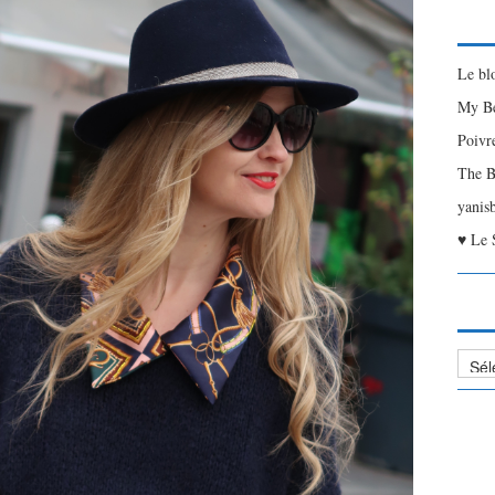
Le bl
My Be
Poivr
The B
yanis
♥ Le 
Liste
des
Articl