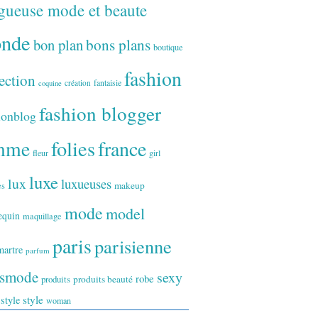
gueuse mode et beaute
onde
bon plan
bons plans
boutique
fashion
ection
fantaisie
création
coquine
fashion blogger
ionblog
folies
france
mme
fleur
girl
luxe
lux
luxueuses
makeup
es
mode
model
equin
maquillage
paris
parisienne
artre
parfum
ismode
sexy
robe
produits
produits beauté
style
 style
woman