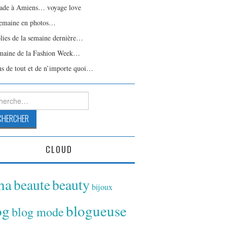
ade à Amiens… voyage love
emaine en photos…
olies de la semaine dernière…
maine de la Fashion Week…
ns de tout et de n’importe quoi…
rcher :
CLOUD
ina
beaute
beauty
bijoux
og
blogueuse
blog mode