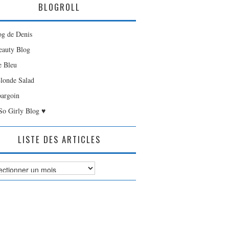
BLOGROLL
og de Denis
auty Blog
e Bleu
londe Salad
bargoin
So Girly Blog ♥
LISTE DES ARTICLES
es