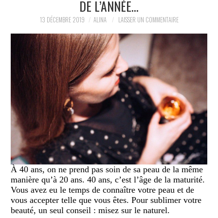
DE L’ANNÉE…
PARTAGER MES
13 DÉCEMBRE 2019
ALINA
LAISSER UN COMMENTAIRE
TROUVAILLES ET MES
ENVIES DANS LA MODE, LE
LUXE ET LA BEAUTÉ EN Y
AJOUTANT MON PETIT
GRAIN DE FOLIE ET MES
PETITS TUYAUX…
À 40 ans, on ne prend pas soin de sa peau de la même
manière qu’à 20 ans. 40 ans, c’est l’âge de la maturité.
Vous avez eu le temps de connaître votre peau et de
vous accepter telle que vous êtes. Pour sublimer votre
beauté, un seul conseil : misez sur le naturel.