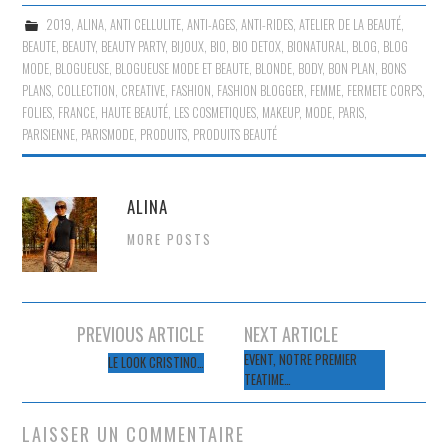
2019
,
ALINA
,
ANTI CELLULITE
,
ANTI-AGES
,
ANTI-RIDES
,
ATELIER DE LA BEAUTÉ
,
BEAUTE
,
BEAUTY
,
BEAUTY PARTY
,
BIJOUX
,
BIO
,
BIO DETOX
,
BIONATURAL
,
BLOG
,
BLOG
MODE
,
BLOGUEUSE
,
BLOGUEUSE MODE ET BEAUTE
,
BLONDE
,
BODY
,
BON PLAN
,
BONS
PLANS
,
COLLECTION
,
CREATIVE
,
FASHION
,
FASHION BLOGGER
,
FEMME
,
FERMETE CORPS
,
FOLIES
,
FRANCE
,
HAUTE BEAUTÉ
,
LES COSMETIQUES
,
MAKEUP
,
MODE
,
PARIS
,
PARISIENNE
,
PARISMODE
,
PRODUITS
,
PRODUITS BEAUTÉ
ALINA
MORE POSTS
Navigation
PREVIOUS ARTICLE
NEXT ARTICLE
des
EVENT, NOTRE PREMIER
LE LOOK CRISTINO…
TEATIME…
articles
LAISSER UN COMMENTAIRE