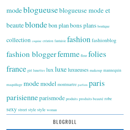
blogueuse
mode
blogueuse mode et
blonde
beaute
bon plan
bons plans
boutique
fashion
collection
fashionblog
fantaisie
création
coquine
folies
fashion blogger
femme
fleur
france
luxe
lux
luxueuses
makeup
mannequin
girl
lunettes
paris
mode
model
montmartre
maquillage
parfum
parisienne
parismode
robe
produits
produits beauté
sexy
style
street style
woman
BLOGROLL