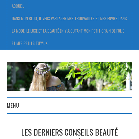
ACCUEIL
DANS MON BLOG, JE VEUX PARTAGER MES TROUVAILLES ET MES ENVIES DANS
LA MODE, LE LUXE ET LA BEAUTÉ EN Y AJOUTANT MON PETIT GRAIN DE FOLIE
ET MES PETITS TUYAUX…
MENU
ACCUEIL
LES DERNIERS CONSEILS BEAUTÉ
DANS MON BLOG, JE VEUX