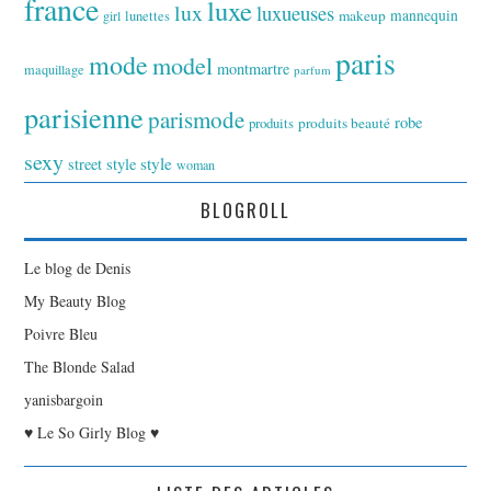
france
luxe
lux
luxueuses
makeup
mannequin
girl
lunettes
paris
mode
model
montmartre
maquillage
parfum
parisienne
parismode
robe
produits
produits beauté
sexy
style
street style
woman
BLOGROLL
Le blog de Denis
My Beauty Blog
Poivre Bleu
The Blonde Salad
yanisbargoin
♥ Le So Girly Blog ♥