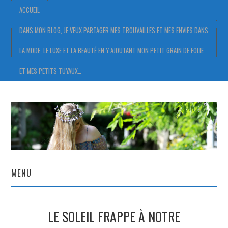
ACCUEIL
DANS MON BLOG, JE VEUX PARTAGER MES TROUVAILLES ET MES ENVIES DANS
LA MODE, LE LUXE ET LA BEAUTÉ EN Y AJOUTANT MON PETIT GRAIN DE FOLIE
ET MES PETITS TUYAUX…
MENU
ACCUEIL
LE SOLEIL FRAPPE À NOTRE
DANS MON BLOG, JE VEUX