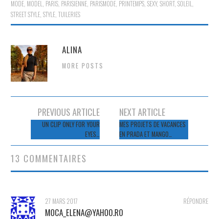
MODE
,
MODEL
,
PARIS
,
PARISIENNE
,
PARISMODE
,
PRINTEMPS
,
SEXY
,
SHORT
,
SOLEIL
,
STREET STYLE
,
STYLE
,
TUILERIES
ALINA
MORE POSTS
Navigation
PREVIOUS ARTICLE
NEXT ARTICLE
des
UN CLIP ONLY FOR YOUR
MES PROJETS DE VACANCES
EYES…
EN PRADA ET MANGO…
articles
13 COMMENTAIRES
27 MARS 2017
RÉPONDRE
MOCA_ELENA@YAHOO.RO