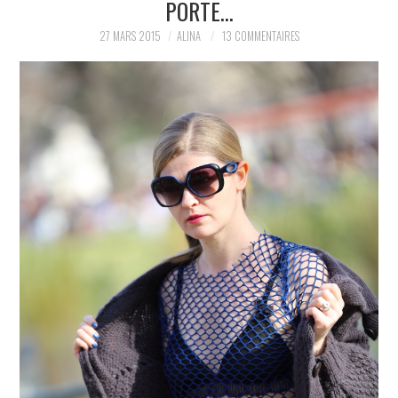
PORTE…
PARTAGER MES
27 MARS 2015
ALINA
13 COMMENTAIRES
TROUVAILLES ET MES
ENVIES DANS LA MODE, LE
LUXE ET LA BEAUTÉ EN Y
AJOUTANT MON PETIT
GRAIN DE FOLIE ET MES
PETITS TUYAUX…