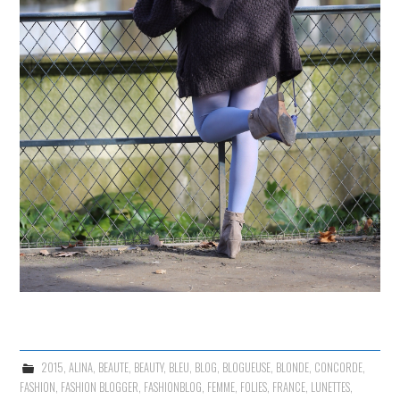
2015
,
ALINA
,
BEAUTE
,
BEAUTY
,
BLEU
,
BLOG
,
BLOGUEUSE
,
BLONDE
,
CONCORDE
,
FASHION
,
FASHION BLOGGER
,
FASHIONBLOG
,
FEMME
,
FOLIES
,
FRANCE
,
LUNETTES
,