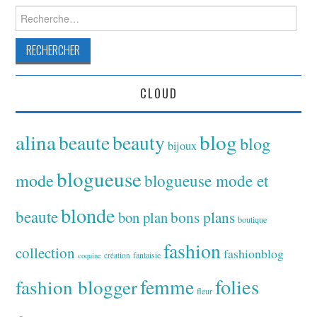
Rechercher :
CLOUD
alina
blog
beaute
beauty
blog
bijoux
blogueuse
mode
blogueuse mode et
blonde
beaute
bon plan
bons plans
boutique
fashion
collection
fashionblog
fantaisie
création
coquine
folies
fashion blogger
femme
fleur