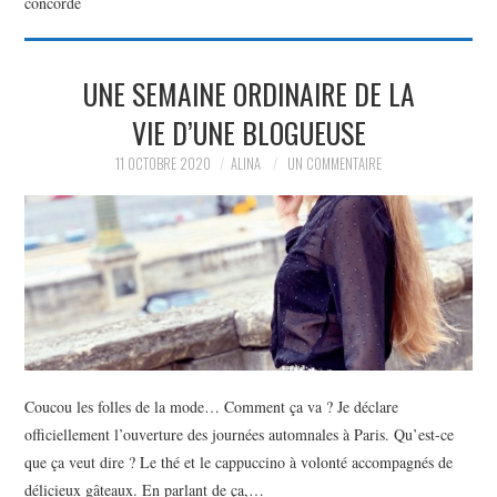
concorde
PARTAGER MES
UNE SEMAINE ORDINAIRE DE LA
TROUVAILLES ET MES
VIE D’UNE BLOGUEUSE
ENVIES DANS LA MODE, LE
11 OCTOBRE 2020
ALINA
UN COMMENTAIRE
LUXE ET LA BEAUTÉ EN Y
AJOUTANT MON PETIT
GRAIN DE FOLIE ET MES
PETITS TUYAUX…
Coucou les folles de la mode… Comment ça va ? Je déclare
officiellement l’ouverture des journées automnales à Paris. Qu’est-ce
que ça veut dire ? Le thé et le cappuccino à volonté accompagnés de
délicieux gâteaux. En parlant de ça,…