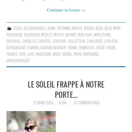
Continuer la lecture
→
2020
,
ACCESSOIRES￼
,
ALINA
,
AUTOMNE
,
BEAUTE
,
BIJOUX
,
BLOG
,
BLOG MODE
,
BLOGUEUSE
,
BLOGUEUSE MODE ET BEAUTE
,
BLONDE
,
BON PLAN
,
BONS PLANS
,
BOUTIQUE
,
CHARLLOT
,
CHEVEUX
,
COIFFEUR
,
COLLECTION
,
CONCORDE
,
COULEUR
,
EXTRAVAGANT
,
FASHION
,
FASHION BLOGGER
,
FEMME
,
FEMMELUXE
,
FLEUR
,
FOLIES
,
FRANCE
,
JUPE
,
LUXE
,
MADELEINE
,
MODE
,
MODEL
,
PARIS
,
PARISIENNE
,
UNCATEGORIZED
LE SOLEIL FRAPPE À NOTRE
PORTE…
27 MARS 2015
ALINA
13 COMMENTAIRES