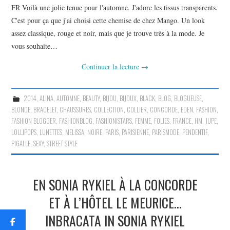
FR Voilà une jolie tenue pour l'automne. J'adore les tissus transparents.
C'est pour ça que j'ai choisi cette chemise de chez Mango. Un look
assez classique, rouge et noir, mais que je trouve très à la mode. Je
vous souhaite…
Continuer la lecture
→
2014
,
ALINA
,
AUTOMNE
,
BEAUTY
,
BIJOU
,
BIJOUX
,
BLACK
,
BLOG
,
BLOGUEUSE
,
BLONDE
,
BRACELET
,
CHAUSSURES
,
COLLECTION
,
COLLIER
,
CONCORDE
,
EDEN
,
FASHION
,
FASHION BLOGGER
,
FASHIONBLOG
,
FASHIONISTARS
,
FEMME
,
FOLIES
,
FRANCE
,
HM
,
JUPE
,
LOLLIPOPS
,
LUNETTES
,
MELISSA
,
NOIRE
,
PARIS
,
PARISIENNE
,
PARISMODE
,
PENDENTIF
,
PIGALLE
,
SEXY
,
STREET STYLE
EN SONIA RYKIEL À LA CONCORDE
ET À L’HÔTEL LE MEURICE…
INBRACATA IN SONIA RYKIEL