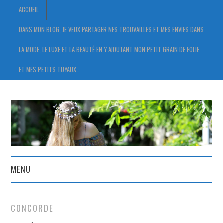
ACCUEIL
DANS MON BLOG, JE VEUX PARTAGER MES TROUVAILLES ET MES ENVIES DANS
LA MODE, LE LUXE ET LA BEAUTÉ EN Y AJOUTANT MON PETIT GRAIN DE FOLIE
ET MES PETITS TUYAUX…
MENU
ACCUEIL
CONCORDE
DANS MON BLOG, JE VEUX