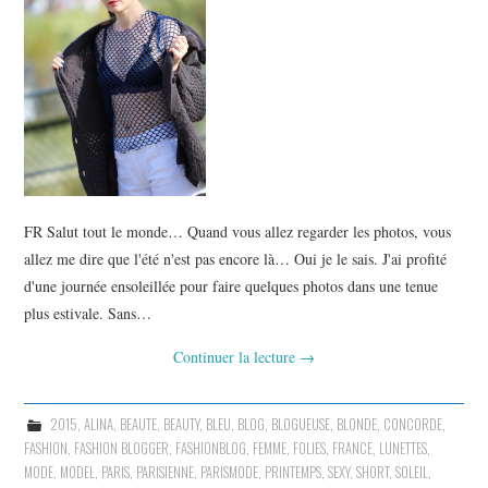
FR Salut tout le monde… Quand vous allez regarder les photos, vous
allez me dire que l'été n'est pas encore là… Oui je le sais. J'ai profité
d'une journée ensoleillée pour faire quelques photos dans une tenue
plus estivale. Sans…
Continuer la lecture
→
2015
,
ALINA
,
BEAUTE
,
BEAUTY
,
BLEU
,
BLOG
,
BLOGUEUSE
,
BLONDE
,
CONCORDE
,
FASHION
,
FASHION BLOGGER
,
FASHIONBLOG
,
FEMME
,
FOLIES
,
FRANCE
,
LUNETTES
,
MODE
,
MODEL
,
PARIS
,
PARISIENNE
,
PARISMODE
,
PRINTEMPS
,
SEXY
,
SHORT
,
SOLEIL
,