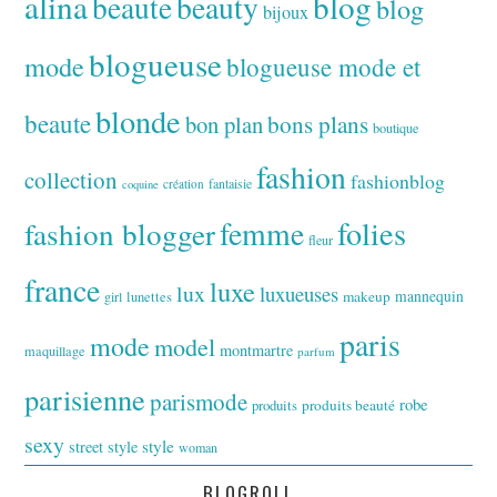
alina
blog
beaute
beauty
blog
bijoux
blogueuse
mode
blogueuse mode et
blonde
beaute
bon plan
bons plans
boutique
fashion
collection
fashionblog
fantaisie
création
coquine
folies
fashion blogger
femme
fleur
france
luxe
lux
luxueuses
makeup
mannequin
girl
lunettes
paris
mode
model
montmartre
maquillage
parfum
parisienne
parismode
robe
produits
produits beauté
sexy
style
street style
woman
BLOGROLL