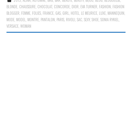
2013
,
ALINA
,
AUTOMNE
,
BAG
,
BAR
,
BEAUTE
,
BEAUTY
,
BIJOU
,
BLOG
,
BLOGUEUSE
,
BLONDE
,
CHAUSSURE
,
CHOCOLAT
,
CONCORDE
,
DIOR
,
EVA TURNER
,
FASHION
,
FASHION
BLOGGER
,
FEMME
,
FOLIES
,
FRANCE
,
GAS
,
GIRL
,
HOTEL
,
LE MEURICE
,
LUXE
,
MANNEQUIN
,
MODE
,
MODEL
,
MONTRE
,
PANTALON
,
PARIS
,
RIVOLI
,
SAC
,
SEXY
,
SHOE
,
SONIA RYKIEL
,
VERSACE
,
WOMAN