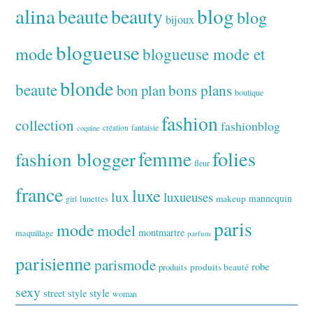
alina
blog
beaute
beauty
blog
bijoux
blogueuse
mode
blogueuse mode et
blonde
beaute
bon plan
bons plans
boutique
fashion
collection
fashionblog
fantaisie
création
coquine
folies
fashion blogger
femme
fleur
france
luxe
lux
luxueuses
makeup
mannequin
girl
lunettes
paris
mode
model
montmartre
maquillage
parfum
parisienne
parismode
robe
produits
produits beauté
sexy
style
street style
woman