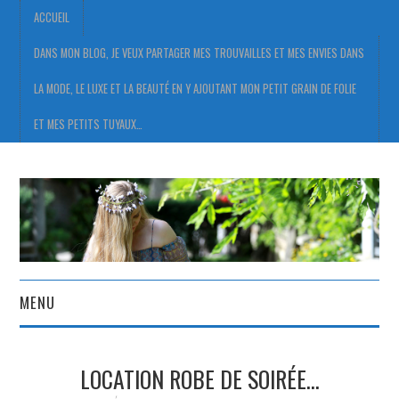
ACCUEIL
DANS MON BLOG, JE VEUX PARTAGER MES TROUVAILLES ET MES ENVIES DANS
LA MODE, LE LUXE ET LA BEAUTÉ EN Y AJOUTANT MON PETIT GRAIN DE FOLIE
ET MES PETITS TUYAUX…
MENU
ACCUEIL
LOCATION ROBE DE SOIRÉE…
DANS MON BLOG, JE VEUX