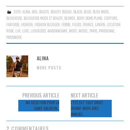
2019
,
ALINA
,
BAG
,
BEAUTE
,
BEAUTY
,
BIJOUX
,
BLACK
,
BLOG
,
BLOG MODE
,
BLOGUEUSE
,
BLOGUEUSE MODE ET BEAUTE
,
BLONDE
,
BODY
,
BONS PLANS
,
COIFFURE
,
FANTAISIE
,
FASHION
,
FASHION BLOGGER
,
FEMME
,
FOLIES
,
FRANCE
,
LANVIN
,
LOCATION
ROBE
,
LUX
,
LUXE
,
LUXUEUSES
,
MABONNEAMIE
,
MODE
,
MODEL
,
PARIS
,
PARISIENNE
,
PARISMODE
ALINA
MORE POSTS
Navigation
PREVIOUS ARTICLE
NEXT ARTICLE
des
MA SÉLECTION POUR LA
L’ÉTÉ EST TOUT DROIT
SAINT-VALENTIN…
DEVANT NOUS AVEC
articles
ANACA3…
2 COMMENTAIRES