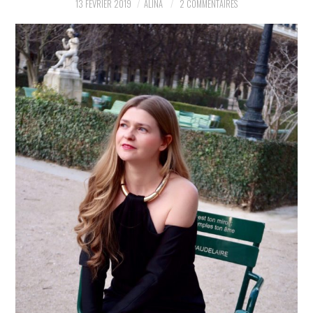
13 FÉVRIER 2019
ALINA
2 COMMENTAIRES
PARTAGER MES
TROUVAILLES ET MES
ENVIES DANS LA MODE, LE
LUXE ET LA BEAUTÉ EN Y
AJOUTANT MON PETIT
GRAIN DE FOLIE ET MES
PETITS TUYAUX…