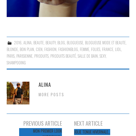
2016
,
ALINA
,
BEAUTE
,
BEAUTY
,
BLOG
,
BLOGUEUSE
,
BLOGUEUSE MODE ET BEAUTE
,
BLONDE
,
BON PLAN
,
CIEN
,
FASHION
,
FASHIONBLOG
,
FEMME
,
FOLIES
,
FRANCE
,
LIDL
,
PARIS
,
PARISIENNE
,
PRODUITS
,
PRODUITS BEAUTÉ
,
SALLE DE BAIN
,
SEXY
,
SHAMPOOING
ALINA
MORE POSTS
Navigation
PREVIOUS ARTICLE
NEXT ARTICLE
des
MON PREMIER LOOK
JOLIE TENUE HIVERNALE…