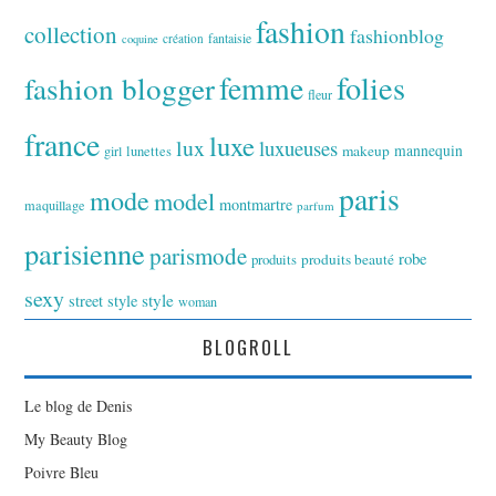
fashion
collection
fashionblog
fantaisie
création
coquine
folies
fashion blogger
femme
fleur
france
luxe
lux
luxueuses
makeup
mannequin
girl
lunettes
paris
mode
model
montmartre
maquillage
parfum
parisienne
parismode
robe
produits
produits beauté
sexy
style
street style
woman
BLOGROLL
Le blog de Denis
My Beauty Blog
Poivre Bleu