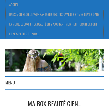
ACCUEIL
DANS MON BLOG, JE VEUX PARTAGER MES TROUVAILLES ET MES ENVIES DANS
LA MODE, LE LUXE ET LA BEAUTÉ EN Y AJOUTANT MON PETIT GRAIN DE FOLIE
ET MES PETITS TUYAUX…
MENU
ACCUEIL
MA BOX BEAUTÉ CIEN…
DANS MON BLOG, JE VEUX