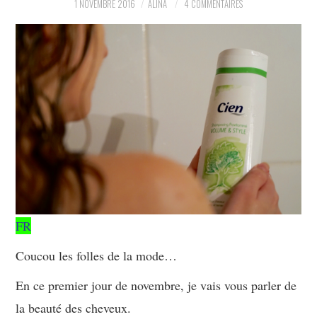
1 NOVEMBRE 2016
ALINA
4 COMMENTAIRES
PARTAGER MES
TROUVAILLES ET MES
ENVIES DANS LA MODE, LE
LUXE ET LA BEAUTÉ EN Y
AJOUTANT MON PETIT
GRAIN DE FOLIE ET MES
FR
PETITS TUYAUX…
Coucou les folles de la mode…
En ce premier jour de novembre, je vais vous parler de
la beauté des cheveux.