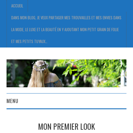
ACCUEIL
DANS MON BLOG, JE VEUX PARTAGER MES TROUVAILLES ET MES ENVIES DANS
LA MODE, LE LUXE ET LA BEAUTÉ EN Y AJOUTANT MON PETIT GRAIN DE FOLIE
ET MES PETITS TUYAUX…
MENU
ACCUEIL
MON PREMIER LOOK
DANS MON BLOG, JE VEUX