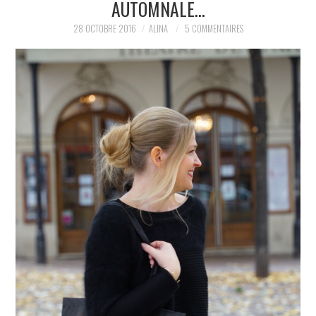
AUTOMNALE…
PARTAGER MES
28 OCTOBRE 2016
ALINA
5 COMMENTAIRES
TROUVAILLES ET MES
ENVIES DANS LA MODE, LE
LUXE ET LA BEAUTÉ EN Y
AJOUTANT MON PETIT
GRAIN DE FOLIE ET MES
PETITS TUYAUX…