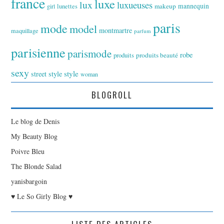
france
luxe
lux
luxueuses
makeup
mannequin
girl
lunettes
paris
mode
model
montmartre
maquillage
parfum
parisienne
parismode
robe
produits
produits beauté
sexy
style
street style
woman
BLOGROLL
Le blog de Denis
My Beauty Blog
Poivre Bleu
The Blonde Salad
yanisbargoin
♥ Le So Girly Blog ♥