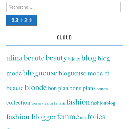
Rechercher :
CLOUD
alina
blog
beaute
beauty
blog
bijoux
blogueuse
mode
blogueuse mode et
blonde
beaute
bon plan
bons plans
boutique
fashion
collection
fashionblog
fantaisie
création
coquine
folies
fashion blogger
femme
fleur