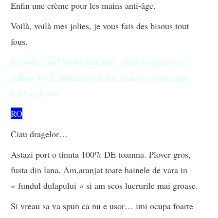
Enfin une crème pour les mains anti-âge.
Voilà, voilà mes jolies, je vous fais des bisous tout
fous.
Je porte : pull Molly Brecken, jupes Sinequanone,
collant Well, chaussures Eden, bracelet Printemps,
totebag Furla.
RO
Ciau dragelor…
Astazi port o tinuta 100% DE toamna. Plover gros,
fusta din lana. Am,aranjat toate hainele de vara in
« fundul dulapului » si am scos lucrurile mai groase.
Si vreau sa va spun ca nu e usor… imi ocupa foarte