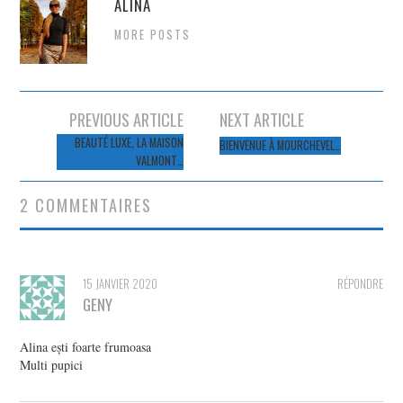
ALINA
MORE POSTS
Navigation
PREVIOUS ARTICLE
NEXT ARTICLE
des
BEAUTÉ LUXE, LA MAISON
BIENVENUE À MOURCHEVEL…
VALMONT…
articles
2 COMMENTAIRES
15 JANVIER 2020
RÉPONDRE
GENY
Alina ești foarte frumoasa
Multi pupici