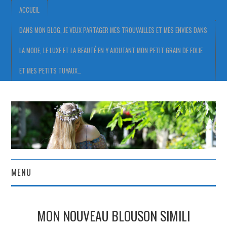
ACCUEIL
DANS MON BLOG, JE VEUX PARTAGER MES TROUVAILLES ET MES ENVIES DANS
LA MODE, LE LUXE ET LA BEAUTÉ EN Y AJOUTANT MON PETIT GRAIN DE FOLIE
ET MES PETITS TUYAUX…
MENU
ACCUEIL
MON NOUVEAU BLOUSON SIMILI
DANS MON BLOG, JE VEUX