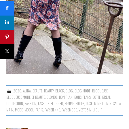
2020
,
ALINA
,
BEAUTE
,
BEAUTY
,
BLACK
,
BLOG
,
BLOG MODE
,
BLOGUEUSE
,
BLOGUEUSE MODE ET BEAUTE
,
BLONDE
,
BON PLAN
,
BONS PLANS
,
BOTTE
,
BREAL
,
COLLECTION
,
FASHION
,
FASHION BLOGGER
,
FEMME
,
FOLIES
,
LUXE
,
MINELLI
,
MINI SAC À
MAIN
,
MODE
,
MODEL
,
PARIS
,
PARISIENNE
,
PARISMODE
,
VESTE SIMILI CUIR