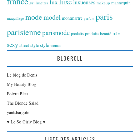
france
luxe
lux
luxueuses
makeup
mannequin
girl
lunettes
paris
mode
model
montmartre
maquillage
parfum
parisienne
parismode
robe
produits
produits beauté
sexy
style
street style
woman
BLOGROLL
Le blog de Denis
My Beauty Blog
Poivre Bleu
The Blonde Salad
yanisbargoin
♥ Le So Girly Blog ♥
LISTE DES ARTICLES