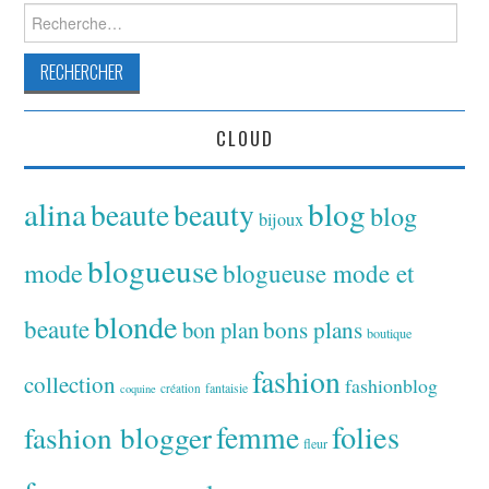
Rechercher :
CLOUD
alina
blog
beaute
beauty
blog
bijoux
blogueuse
mode
blogueuse mode et
blonde
beaute
bon plan
bons plans
boutique
fashion
collection
fashionblog
fantaisie
création
coquine
folies
fashion blogger
femme
fleur