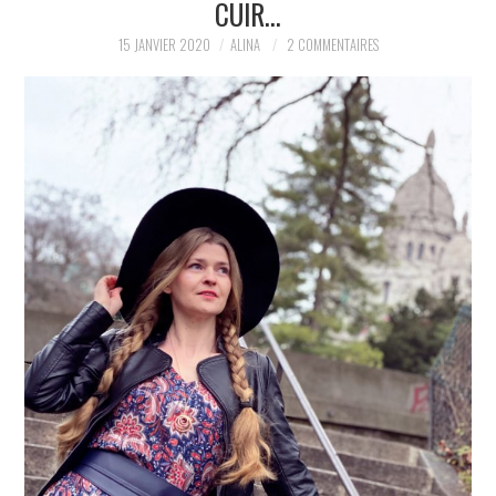
CUIR…
PARTAGER MES
15 JANVIER 2020
ALINA
2 COMMENTAIRES
TROUVAILLES ET MES
ENVIES DANS LA MODE, LE
LUXE ET LA BEAUTÉ EN Y
AJOUTANT MON PETIT
GRAIN DE FOLIE ET MES
PETITS TUYAUX…