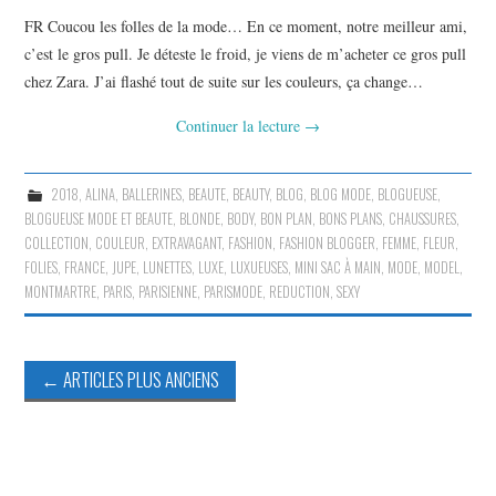
FR Coucou les folles de la mode… En ce moment, notre meilleur ami,
c’est le gros pull. Je déteste le froid, je viens de m’acheter ce gros pull
chez Zara. J’ai flashé tout de suite sur les couleurs, ça change…
Continuer la lecture
→
2018
,
ALINA
,
BALLERINES
,
BEAUTE
,
BEAUTY
,
BLOG
,
BLOG MODE
,
BLOGUEUSE
,
BLOGUEUSE MODE ET BEAUTE
,
BLONDE
,
BODY
,
BON PLAN
,
BONS PLANS
,
CHAUSSURES
,
COLLECTION
,
COULEUR
,
EXTRAVAGANT
,
FASHION
,
FASHION BLOGGER
,
FEMME
,
FLEUR
,
FOLIES
,
FRANCE
,
JUPE
,
LUNETTES
,
LUXE
,
LUXUEUSES
,
MINI SAC À MAIN
,
MODE
,
MODEL
,
MONTMARTRE
,
PARIS
,
PARISIENNE
,
PARISMODE
,
REDUCTION
,
SEXY
Navigation
←
ARTICLES PLUS ANCIENS
des
articles