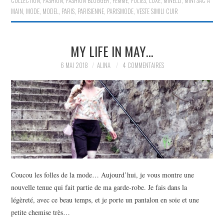
COLLECTION
,
FASHION
,
FASHION BLOGGER
,
FEMME
,
FOLIES
,
LUXE
,
MINELLI
,
MINI SAC À
MAIN
,
MODE
,
MODEL
,
PARIS
,
PARISIENNE
,
PARISMODE
,
VESTE SIMILI CUIR
MY LIFE IN MAY…
6 MAI 2018
ALINA
4 COMMENTAIRES
Coucou les folles de la mode… Aujourd’hui, je vous montre une
nouvelle tenue qui fait partie de ma garde-robe. Je fais dans la
légèreté, avec ce beau temps, et je porte un pantalon en soie et une
petite chemise très…