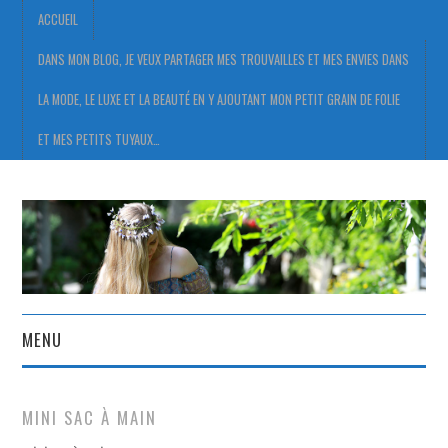
ACCUEIL
DANS MON BLOG, JE VEUX PARTAGER MES TROUVAILLES ET MES ENVIES DANS
LA MODE, LE LUXE ET LA BEAUTÉ EN Y AJOUTANT MON PETIT GRAIN DE FOLIE
ET MES PETITS TUYAUX…
MENU
ACCUEIL
MINI SAC À MAIN
DANS MON BLOG, JE VEUX