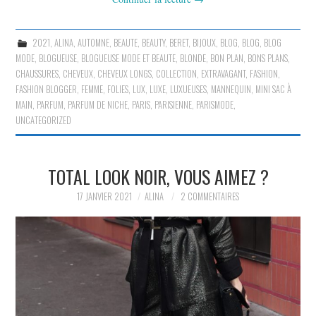
2021
,
ALINA
,
AUTOMNE
,
BEAUTE
,
BEAUTY
,
BERET
,
BIJOUX
,
BLOG
,
BLOG
,
BLOG
MODE
,
BLOGUEUSE
,
BLOGUEUSE MODE ET BEAUTE
,
BLONDE
,
BON PLAN
,
BONS PLANS
,
CHAUSSURES
,
CHEVEUX
,
CHEVEUX LONGS
,
COLLECTION
,
EXTRAVAGANT
,
FASHION
,
FASHION BLOGGER
,
FEMME
,
FOLIES
,
LUX
,
LUXE
,
LUXUEUSES
,
MANNEQUIN
,
MINI SAC À
MAIN
,
PARFUM
,
PARFUM DE NICHE
,
PARIS
,
PARISIENNE
,
PARISMODE
,
UNCATEGORIZED
TOTAL LOOK NOIR, VOUS AIMEZ ?
17 JANVIER 2021
ALINA
2 COMMENTAIRES