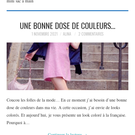
mini sac à main
PARTAGER MES
UNE BONNE DOSE DE COULEURS…
TROUVAILLES ET MES
1 NOVEMBRE 2021
ALINA
2 COMMENTAIRES
ENVIES DANS LA MODE, LE
LUXE ET LA BEAUTÉ EN Y
AJOUTANT MON PETIT
GRAIN DE FOLIE ET MES
Coucou les folles de la mode… En ce moment j’ai besoin d’une bonne
PETITS TUYAUX…
dose de couleurs dans ma vie. A cette occasion, j’ai envie de looks
colorés. Et aujourd’hui, je vous présente un look coloré à la française.
Pourquoi à…
Continuer la lecture
→