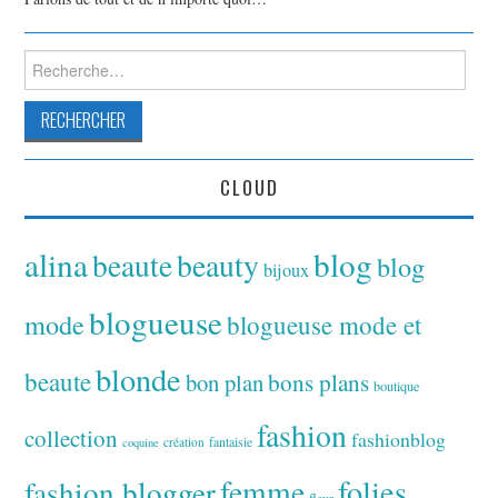
Rechercher :
CLOUD
alina
blog
beaute
beauty
blog
bijoux
blogueuse
mode
blogueuse mode et
blonde
beaute
bon plan
bons plans
boutique
fashion
collection
fashionblog
fantaisie
création
coquine
folies
fashion blogger
femme