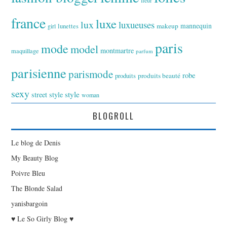
fleur
france
luxe
lux
luxueuses
makeup
mannequin
girl
lunettes
paris
mode
model
montmartre
maquillage
parfum
parisienne
parismode
robe
produits
produits beauté
sexy
style
street style
woman
BLOGROLL
Le blog de Denis
My Beauty Blog
Poivre Bleu
The Blonde Salad
yanisbargoin
♥ Le So Girly Blog ♥