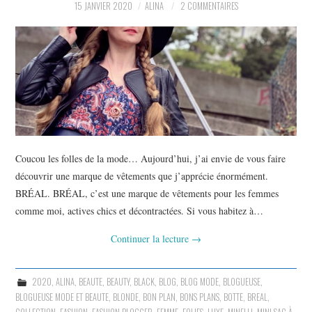
15 JANVIER 2020
ALINA
2 COMMENTAIRES
Coucou les folles de la mode… Aujourd’hui, j’ai envie de vous faire
découvrir une marque de vêtements que j’apprécie énormément.
BRÉAL. BRÉAL, c’est une marque de vêtements pour les femmes
comme moi, actives chics et décontractées. Si vous habitez à…
Continuer la lecture
→
2020
,
ALINA
,
BEAUTE
,
BEAUTY
,
BLACK
,
BLOG
,
BLOG MODE
,
BLOGUEUSE
,
BLOGUEUSE MODE ET BEAUTE
,
BLONDE
,
BON PLAN
,
BONS PLANS
,
BOTTE
,
BREAL
,