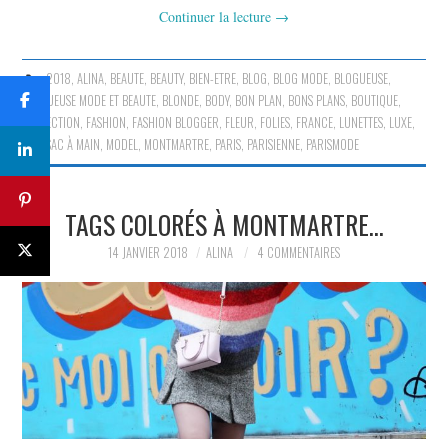
Continuer la lecture
→
2018
,
ALINA
,
BEAUTE
,
BEAUTY
,
BIEN-ETRE
,
BLOG
,
BLOG MODE
,
BLOGUEUSE
,
BLOGUEUSE MODE ET BEAUTE
,
BLONDE
,
BODY
,
BON PLAN
,
BONS PLANS
,
BOUTIQUE
,
COLLECTION
,
FASHION
,
FASHION BLOGGER
,
FLEUR
,
FOLIES
,
FRANCE
,
LUNETTES
,
LUXE
,
MINI SAC À MAIN
,
MODEL
,
MONTMARTRE
,
PARIS
,
PARISIENNE
,
PARISMODE
TAGS COLORÉS À MONTMARTRE…
14 JANVIER 2018
ALINA
4 COMMENTAIRES