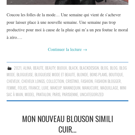
Coucou les folles de la mode… Une semaine qui vient de s’achever
pour laisser place à une nouvelle semaine. Une semaine pas trop
productive pour moi à cause de la pluie qui m’a un peu foutue le moral
à zéro.…
Continuer la lecture
→
2021
,
ALINA
,
BEAUTE
,
BEAUTY
,
BIJOUX
,
BLACK
,
BLACKDESIGN
,
BLOG
,
BLOG
,
BLOG
MODE
,
BLOGUEUSE
,
BLOGUEUSE MODE ET BEAUTE
,
BLONDE
,
BONS PLANS
,
BOUTIQUE
,
CHEVEUX
,
CHEVEUX LONGS
,
COLLECTION
,
CRISTINO
,
FASHION
,
FASHION BLOGGER
,
FEMME
,
FOLIES
,
FRANCE
,
LUXE
,
MAKEUP
,
MANNEQUIN
,
MANUCURE
,
MAQUILLAGE
,
MINI
SAC À MAIN
,
MODEL
,
PANTALON
,
PARIS
,
PARISIENNE
,
UNCATEGORIZED
MON NOUVEAU BLOUSON SIMILI
CUIR…