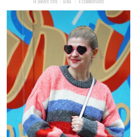
14 JANVIER 2018
ALINA
4 COMMENTAIRES
PARTAGER MES
TROUVAILLES ET MES
ENVIES DANS LA MODE, LE
LUXE ET LA BEAUTÉ EN Y
AJOUTANT MON PETIT
GRAIN DE FOLIE ET MES
PETITS TUYAUX…