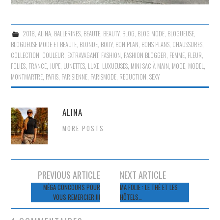
2018
,
ALINA
,
BALLERINES
,
BEAUTE
,
BEAUTY
,
BLOG
,
BLOG MODE
,
BLOGUEUSE
,
BLOGUEUSE MODE ET BEAUTE
,
BLONDE
,
BODY
,
BON PLAN
,
BONS PLANS
,
CHAUSSURES
,
COLLECTION
,
COULEUR
,
EXTRAVAGANT
,
FASHION
,
FASHION BLOGGER
,
FEMME
,
FLEUR
,
FOLIES
,
FRANCE
,
JUPE
,
LUNETTES
,
LUXE
,
LUXUEUSES
,
MINI SAC À MAIN
,
MODE
,
MODEL
,
MONTMARTRE
,
PARIS
,
PARISIENNE
,
PARISMODE
,
REDUCTION
,
SEXY
ALINA
MORE POSTS
Navigation
PREVIOUS ARTICLE
NEXT ARTICLE
des
MÉGA CONCOURS POUR
MA FOLIE : LE THÉ ET LES
VOUS REMERCIER !!!
HÔTELS…
articles