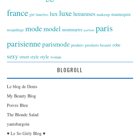
france
luxe
lux
luxueuses
makeup
mannequin
girl
lunettes
paris
mode
model
montmartre
maquillage
parfum
parisienne
parismode
robe
produits
produits beauté
sexy
style
street style
woman
BLOGROLL
Le blog de Denis
My Beauty Blog
Poivre Bleu
The Blonde Salad
yanisbargoin
♥ Le So Girly Blog ♥