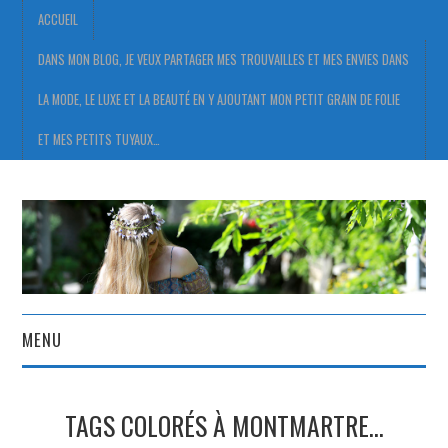
ACCUEIL
DANS MON BLOG, JE VEUX PARTAGER MES TROUVAILLES ET MES ENVIES DANS
LA MODE, LE LUXE ET LA BEAUTÉ EN Y AJOUTANT MON PETIT GRAIN DE FOLIE
ET MES PETITS TUYAUX…
MENU
ACCUEIL
TAGS COLORÉS À MONTMARTRE…
DANS MON BLOG, JE VEUX