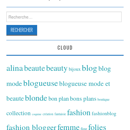
Rechercher :
CLOUD
alina
blog
beaute
beauty
blog
bijoux
blogueuse
mode
blogueuse mode et
blonde
beaute
bon plan
bons plans
boutique
fashion
collection
fashionblog
fantaisie
création
coquine
folies
fashion blogger
femme
fleur