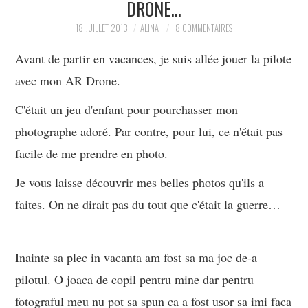
DRONE…
PARTAGER MES
18 JUILLET 2013
ALINA
8 COMMENTAIRES
Avant de partir en vacances, je suis allée jouer la pilote
TROUVAILLES ET MES
avec mon AR Drone.
ENVIES DANS LA MODE, LE
C'était un jeu d'enfant pour pourchasser mon
photographe adoré. Par contre, pour lui, ce n'était pas
LUXE ET LA BEAUTÉ EN Y
facile de me prendre en photo.
AJOUTANT MON PETIT
Je vous laisse découvrir mes belles photos qu'ils a
GRAIN DE FOLIE ET MES
faites. On ne dirait pas du tout que c'était la guerre…
PETITS TUYAUX…
Inainte sa plec in vacanta am fost sa ma joc de-a
pilotul. O joaca de copil pentru mine dar pentru
fotograful meu nu pot sa spun ca a fost usor sa imi faca