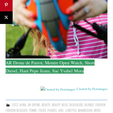
AR Drone de Parrot, Montre Open Watch, Short
Diesel, Haut Pepe Jeans, Sac Ysabel Mora
Created by Festimages
2013
,
ALINA
,
AR DRONE
,
BEAUTE
,
BEAUTY
,
BLOG
,
BLOGUEUSE
,
BLONDE
,
FASHION
,
FASHION BLOGGER
,
FEMME
,
FOLIES
,
FRANCE
,
GIRL
,
LUNETTES
,
MANNEQUIN
,
MODE
,