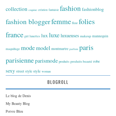
fashion
collection
fashionblog
fantaisie
création
coquine
folies
fashion blogger
femme
fleur
france
luxe
lux
luxueuses
makeup
mannequin
girl
lunettes
paris
mode
model
montmartre
maquillage
parfum
parisienne
parismode
robe
produits
produits beauté
sexy
style
street style
woman
BLOGROLL
Le blog de Denis
My Beauty Blog
Poivre Bleu