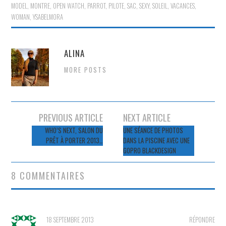
MODEL
,
MONTRE
,
OPEN WATCH
,
PARROT
,
PILOTE
,
SAC
,
SEXY
,
SOLEIL
,
VACANCES
,
WOMAN
,
YSABELMORA
ALINA
MORE POSTS
Navigation
PREVIOUS ARTICLE
NEXT ARTICLE
des
WHO’S NEXT, SALON DU
UNE SÉANCE DE PHOTOS
PRÊT À PORTER 2013…
DANS LA PISCINE AVEC UNE
articles
GOPRO BLACKDESIGN
8 COMMENTAIRES
18 SEPTEMBRE 2013
RÉPONDRE