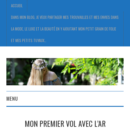
ACCUEIL
DANS MON BLOG, JE VEUX PARTAGER MES TROUVAILLES ET MES ENVIES DANS
LA MODE, LE LUXE ET LA BEAUTÉ EN Y AJOUTANT MON PETIT GRAIN DE FOLIE
ET MES PETITS TUYAUX…
MENU
ACCUEIL
MON PREMIER VOL AVEC L’AR
DANS MON BLOG, JE VEUX