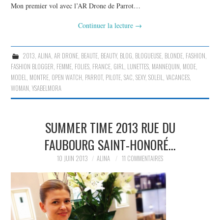
Mon premier vol avec l’AR Drone de Parrot…
Continuer la lecture
→
2013
,
ALINA
,
AR DRONE
,
BEAUTE
,
BEAUTY
,
BLOG
,
BLOGUEUSE
,
BLONDE
,
FASHION
,
FASHION BLOGGER
,
FEMME
,
FOLIES
,
FRANCE
,
GIRL
,
LUNETTES
,
MANNEQUIN
,
MODE
,
MODEL
,
MONTRE
,
OPEN WATCH
,
PARROT
,
PILOTE
,
SAC
,
SEXY
,
SOLEIL
,
VACANCES
,
WOMAN
,
YSABELMORA
SUMMER TIME 2013 RUE DU
FAUBOURG SAINT-HONORÉ…
10 JUIN 2013
ALINA
11 COMMENTAIRES