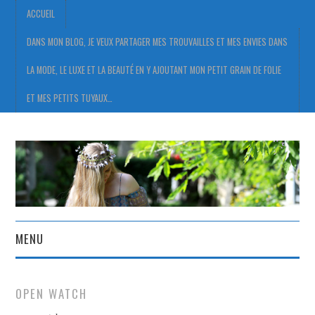
ACCUEIL
DANS MON BLOG, JE VEUX PARTAGER MES TROUVAILLES ET MES ENVIES DANS
LA MODE, LE LUXE ET LA BEAUTÉ EN Y AJOUTANT MON PETIT GRAIN DE FOLIE
ET MES PETITS TUYAUX…
MENU
ACCUEIL
OPEN WATCH
DANS MON BLOG, JE VEUX