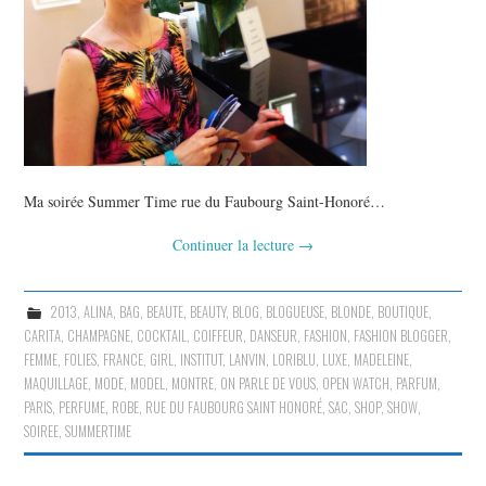
Ma soirée Summer Time rue du Faubourg Saint-Honoré…
Continuer la lecture
→
2013
,
ALINA
,
BAG
,
BEAUTE
,
BEAUTY
,
BLOG
,
BLOGUEUSE
,
BLONDE
,
BOUTIQUE
,
CARITA
,
CHAMPAGNE
,
COCKTAIL
,
COIFFEUR
,
DANSEUR
,
FASHION
,
FASHION BLOGGER
,
FEMME
,
FOLIES
,
FRANCE
,
GIRL
,
INSTITUT
,
LANVIN
,
LORIBLU
,
LUXE
,
MADELEINE
,
MAQUILLAGE
,
MODE
,
MODEL
,
MONTRE
,
ON PARLE DE VOUS
,
OPEN WATCH
,
PARFUM
,
PARIS
,
PERFUME
,
ROBE
,
RUE DU FAUBOURG SAINT HONORÉ
,
SAC
,
SHOP
,
SHOW
,
SOIREE
,
SUMMERTIME