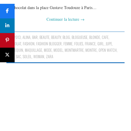
Un chocolat dans la place Gustave Toudouze à Paris…
Continuer la lecture
→
2013
,
ALINA
,
BAR
,
BEAUTE
,
BEAUTY
,
BLOG
,
BLOGUEUSE
,
BLONDE
,
CAFE
,
CHOCOLAT
,
FASHION
,
FASHION BLOGGER
,
FEMME
,
FOLIES
,
FRANCE
,
GIRL
,
JUPE
,
MANNEQUIN
,
MAQUILLAGE
,
MODE
,
MODEL
,
MONTMARTRE
,
MONTRE
,
OPEN WATCH
,
PARIS
,
SAC
,
SOLEIL
,
WOMAN
,
ZARA