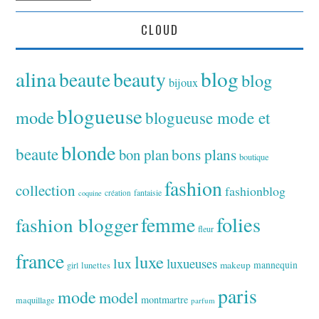
CLOUD
alina
blog
beaute
beauty
blog
bijoux
blogueuse
mode
blogueuse mode et
blonde
beaute
bon plan
bons plans
boutique
fashion
collection
fashionblog
fantaisie
création
coquine
folies
fashion blogger
femme
fleur
france
luxe
lux
luxueuses
makeup
mannequin
girl
lunettes
paris
mode
model
montmartre
maquillage
parfum