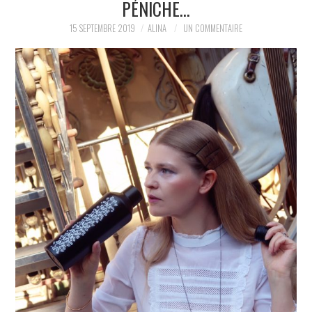
PÉNICHE…
PARTAGER MES
15 SEPTEMBRE 2019
ALINA
UN COMMENTAIRE
TROUVAILLES ET MES
ENVIES DANS LA MODE, LE
LUXE ET LA BEAUTÉ EN Y
AJOUTANT MON PETIT
GRAIN DE FOLIE ET MES
PETITS TUYAUX…