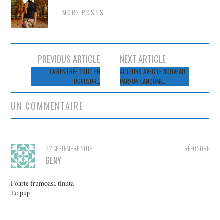
MORE POSTS
Navigation
PREVIOUS ARTICLE
NEXT ARTICLE
des
LA RENTRÉE TOUT EN
AILLEURS AVEC LE NOUVEAU
DOUCEUR…
PARFUM LANCÔME…
articles
UN COMMENTAIRE
22 SEPTEMBRE 2019
RÉPONDRE
GENY
Foarte frumoasa tinuta
Te pup