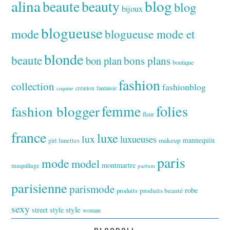
alina
blog
beaute
beauty
blog
bijoux
blogueuse
mode
blogueuse mode et
blonde
beaute
bon plan
bons plans
boutique
fashion
collection
fashionblog
fantaisie
création
coquine
folies
fashion blogger
femme
fleur
france
luxe
lux
luxueuses
makeup
mannequin
girl
lunettes
paris
mode
model
montmartre
maquillage
parfum
parisienne
parismode
robe
produits
produits beauté
sexy
style
street style
woman