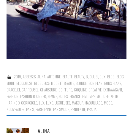
2019
,
ABBESSES
,
ALINA
,
AUTOMNE
,
BEAUTE
,
BEAUTY
,
BIJOU
,
BIJOUX
,
BLOG
,
BLOG
MODE
,
BLOGUEUSE
,
BLOGUEUSE MODE ET BEAUTE
,
BLONDE
,
BON PLAN
,
BONS PLANS
,
BRACELET
,
CARROUSEL
,
CHAUSSURE
,
COIFFURE
,
COQUINE
,
CREATIVE
,
EXTRAVAGANT
,
FASHION
,
FASHION BLOGGER
,
FEMME
,
FOLIES
,
FRANCE
,
HM
,
IMPRIME
,
JUPE
,
KEITH
HARING X CORKCICLE
,
LUX
,
LUXE
,
LUXUEUSES
,
MAKEUP
,
MAQUILLAGE
,
MODE
,
NOUVEAUTES
,
PARIS
,
PARISIENNE
,
PARISMODE
,
PENDENTIF
,
PRADA
ALINA