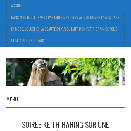
ACCUEIL
DANS MON BLOG, JE VEUX PARTAGER MES TROUVAILLES ET MES ENVIES DANS
LA MODE, LE LUXE ET LA BEAUTÉ EN Y AJOUTANT MON PETIT GRAIN DE FOLIE
ET MES PETITS TUYAUX…
MENU
ACCUEIL
SOIRÉE KEITH HARING SUR UNE
DANS MON BLOG, JE VEUX