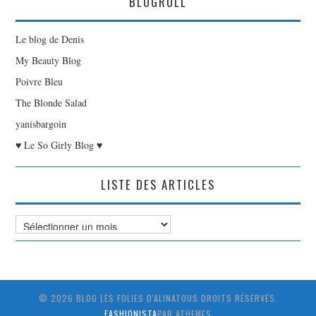
BLOGROLL
Le blog de Denis
My Beauty Blog
Poivre Bleu
The Blonde Salad
yanisbargoin
♥ Le So Girly Blog ♥
LISTE DES ARTICLES
Liste
des
Articles
© 2026 BLOG LES FOLIES D'ALINATOUS DROITS RÉSERVÉS.
FASHIONISTA
PAR ATHEMES