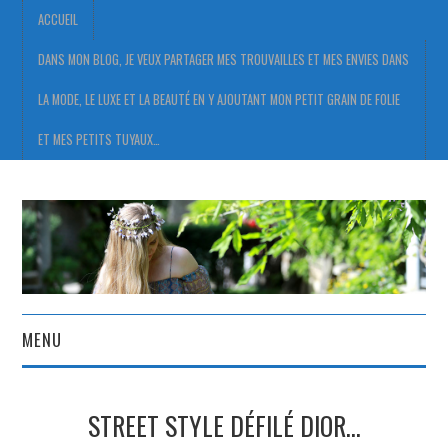
ACCUEIL
DANS MON BLOG, JE VEUX PARTAGER MES TROUVAILLES ET MES ENVIES DANS
LA MODE, LE LUXE ET LA BEAUTÉ EN Y AJOUTANT MON PETIT GRAIN DE FOLIE
ET MES PETITS TUYAUX…
MENU
ACCUEIL
STREET STYLE DÉFILÉ DIOR…
DANS MON BLOG, JE VEUX