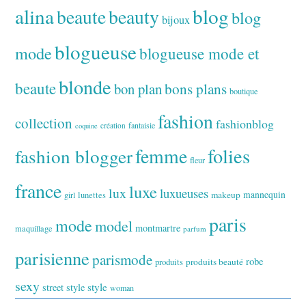
alina
blog
beaute
beauty
blog
bijoux
blogueuse
mode
blogueuse mode et
blonde
beaute
bon plan
bons plans
boutique
fashion
collection
fashionblog
fantaisie
création
coquine
folies
fashion blogger
femme
fleur
france
luxe
lux
luxueuses
makeup
mannequin
girl
lunettes
paris
mode
model
montmartre
maquillage
parfum
parisienne
parismode
robe
produits
produits beauté
sexy
style
street style
woman