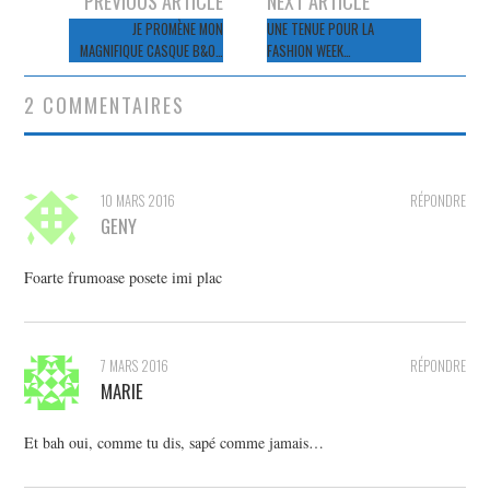
PREVIOUS ARTICLE
NEXT ARTICLE
des
JE PROMÈNE MON
UNE TENUE POUR LA
MAGNIFIQUE CASQUE B&O…
FASHION WEEK…
articles
2 COMMENTAIRES
10 MARS 2016
RÉPONDRE
GENY
Foarte frumoase posete imi plac
7 MARS 2016
RÉPONDRE
MARIE
Et bah oui, comme tu dis, sapé comme jamais…