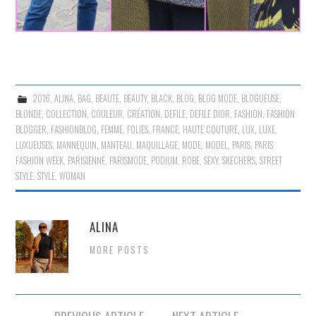
2016
,
ALINA
,
BAG
,
BEAUTE
,
BEAUTY
,
BLACK
,
BLOG
,
BLOG MODE
,
BLOGUEUSE
,
BLONDE
,
COLLECTION
,
COULEUR
,
CRÉATION
,
DEFILE
,
DEFILE DIOR
,
FASHION
,
FASHION
BLOGGER
,
FASHIONBLOG
,
FEMME
,
FOLIES
,
FRANCE
,
HAUTE COUTURE
,
LUX
,
LUXE
,
LUXUEUSES
,
MANNEQUIN
,
MANTEAU
,
MAQUILLAGE
,
MODE
,
MODEL
,
PARIS
,
PARIS
FASHION WEEK
,
PARISIENNE
,
PARISMODE
,
PODIUM
,
ROBE
,
SEXY
,
SKECHERS
,
STREET
STYLE
,
STYLE
,
WOMAN
ALINA
MORE POSTS
Navigation