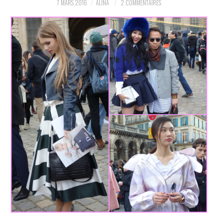
7 MARS 2016
ALINA
2 COMMENTAIRES
PARTAGER MES
TROUVAILLES ET MES
ENVIES DANS LA MODE, LE
LUXE ET LA BEAUTÉ EN Y
AJOUTANT MON PETIT
GRAIN DE FOLIE ET MES
PETITS TUYAUX…