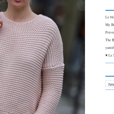
Le bl
My Be
Poivr
The B
yanis
♥ Le 
Liste
des
Articl