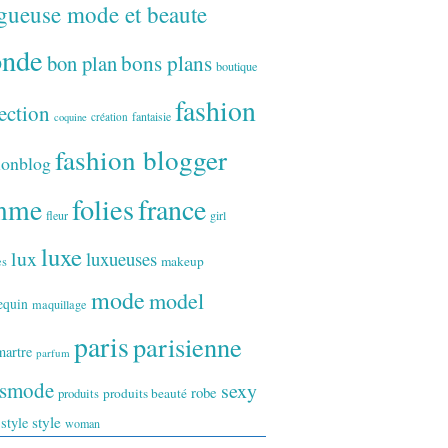
gueuse mode et beaute
onde
bon plan
bons plans
boutique
fashion
ection
fantaisie
création
coquine
fashion blogger
ionblog
folies
france
mme
fleur
girl
luxe
lux
luxueuses
makeup
es
mode
model
equin
maquillage
paris
parisienne
artre
parfum
ismode
sexy
robe
produits
produits beauté
style
 style
woman