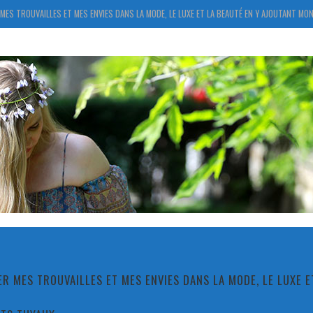
MES TROUVAILLES ET MES ENVIES DANS LA MODE, LE LUXE ET LA BEAUTÉ EN Y AJOUTANT MON
R MES TROUVAILLES ET MES ENVIES DANS LA MODE, LE LUXE 