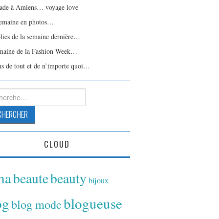
ade à Amiens… voyage love
emaine en photos…
olies de la semaine dernière…
maine de la Fashion Week…
ns de tout et de n’importe quoi…
rcher :
CLOUD
ina
beaute
beauty
bijoux
og
blogueuse
blog mode