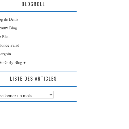
BLOGROLL
og de Denis
auty Blog
e Bleu
londe Salad
bargoin
So Girly Blog ♥
LISTE DES ARTICLES
es