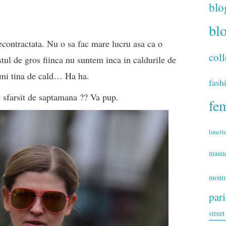
blo
bl
contractata. Nu o sa fac mare lucru asa ca o
coll
tul de gros fiinca nu suntem inca in caldurile de
 imi tina de cald… Ha ha.
fash
t sfarsit de saptamana ?? Va pup.
fe
lunett
mann
montm
par
street