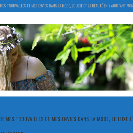
MES TROUVAILLES ET MES ENVIES DANS LA MODE, LE LUXE ET LA BEAUTÉ EN Y AJOUTANT MON
R MES TROUVAILLES ET MES ENVIES DANS LA MODE, LE LUXE 