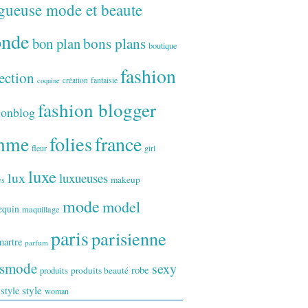
gueuse mode et beaute
onde
bon plan
bons plans
boutique
fashion
ection
fantaisie
création
coquine
fashion blogger
ionblog
folies
france
mme
fleur
girl
luxe
lux
luxueuses
makeup
es
mode
model
equin
maquillage
paris
parisienne
artre
parfum
ismode
sexy
robe
produits
produits beauté
style
 style
woman