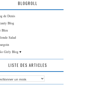
BLOGROLL
og de Denis
auty Blog
e Bleu
londe Salad
bargoin
So Girly Blog ♥
LISTE DES ARTICLES
es