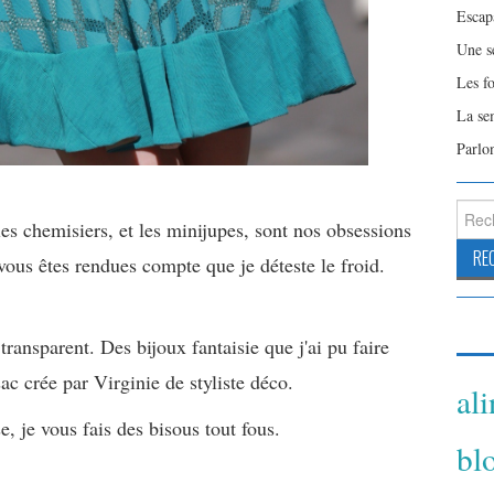
Escap
Une s
Les f
La se
Parlo
Reche
es chemisiers, et les minijupes, sont nos obsessions
vous êtes rendues compte que je déteste le froid.
transparent. Des bijoux fantaisie que j'ai pu faire
c crée par Virginie de styliste déco.
al
, je vous fais des bisous tout fous.
bl