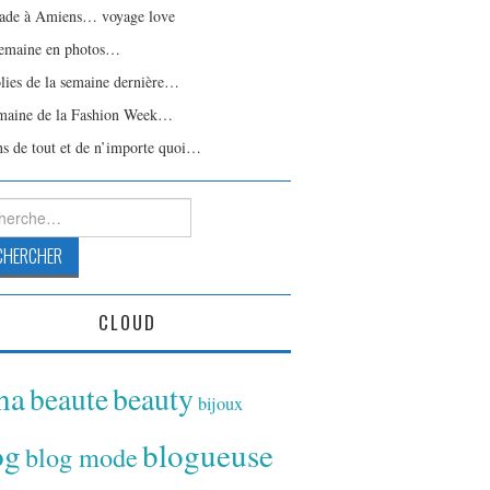
ade à Amiens… voyage love
emaine en photos…
olies de la semaine dernière…
maine de la Fashion Week…
ns de tout et de n’importe quoi…
rcher :
CLOUD
ina
beaute
beauty
bijoux
og
blogueuse
blog mode