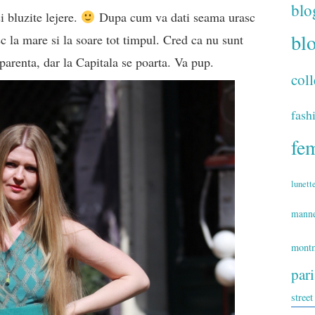
blo
i bluzite lejere.
Dupa cum va dati seama urasc
bl
esc la mare si la soare tot timpul. Cred ca nu sunt
parenta, dar la Capitala se poarta. Va pup.
coll
fash
fe
lunett
mann
montm
par
street