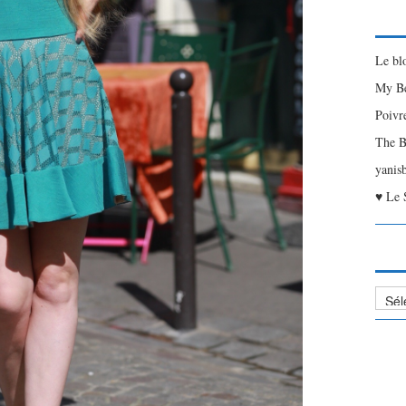
Le bl
My Be
Poivr
The B
yanis
♥ Le 
Liste
des
Articl