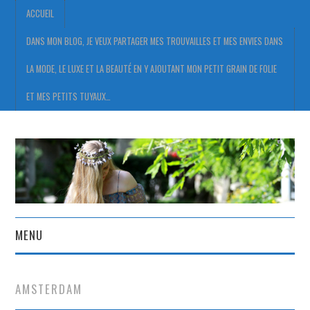
ACCUEIL
DANS MON BLOG, JE VEUX PARTAGER MES TROUVAILLES ET MES ENVIES DANS
LA MODE, LE LUXE ET LA BEAUTÉ EN Y AJOUTANT MON PETIT GRAIN DE FOLIE
ET MES PETITS TUYAUX…
MENU
ACCUEIL
AMSTERDAM
DANS MON BLOG, JE VEUX