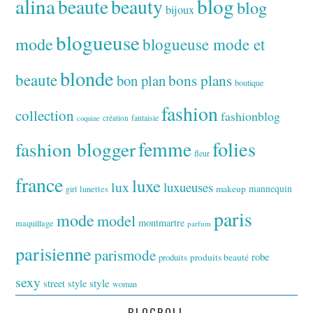
alina
blog
beaute
beauty
blog
bijoux
blogueuse
mode
blogueuse mode et
blonde
beaute
bon plan
bons plans
boutique
fashion
collection
fashionblog
fantaisie
création
coquine
folies
fashion blogger
femme
fleur
france
luxe
lux
luxueuses
makeup
mannequin
girl
lunettes
paris
mode
model
montmartre
maquillage
parfum
parisienne
parismode
robe
produits
produits beauté
sexy
style
street style
woman
BLOGROLL