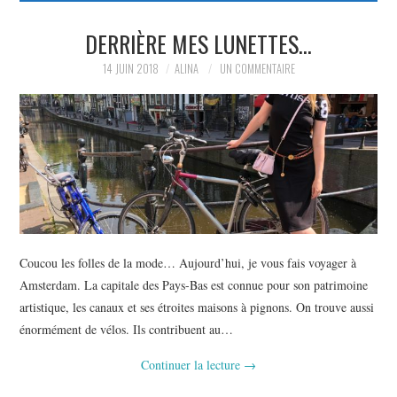
PARTAGER MES
DERRIÈRE MES LUNETTES…
14 JUIN 2018
ALINA
UN COMMENTAIRE
TROUVAILLES ET MES
ENVIES DANS LA MODE, LE
LUXE ET LA BEAUTÉ EN Y
AJOUTANT MON PETIT
GRAIN DE FOLIE ET MES
Coucou les folles de la mode… Aujourd’hui, je vous fais voyager à
Amsterdam. La capitale des Pays-Bas est connue pour son patrimoine
PETITS TUYAUX…
artistique, les canaux et ses étroites maisons à pignons. On trouve aussi
énormément de vélos. Ils contribuent au…
Continuer la lecture
→