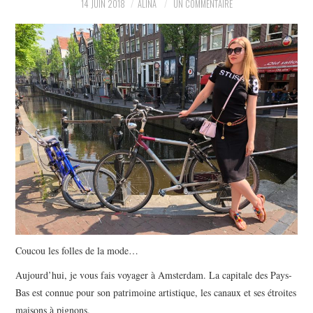
14 JUIN 2018
ALINA
UN COMMENTAIRE
PARTAGER MES
TROUVAILLES ET MES
ENVIES DANS LA MODE, LE
LUXE ET LA BEAUTÉ EN Y
AJOUTANT MON PETIT
GRAIN DE FOLIE ET MES
PETITS TUYAUX…
Coucou les folles de la mode…
Aujourd’hui, je vous fais voyager à Amsterdam. La capitale des Pays-
Bas est connue pour son patrimoine artistique, les canaux et ses étroites
maisons à pignons.