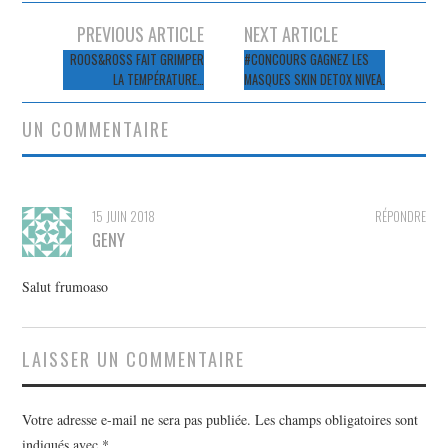
Navigation
PREVIOUS ARTICLE
NEXT ARTICLE
des
ROOS&ROSS FAIT GRIMPER
#CONCOURS GAGNEZ LES
LA TEMPÉRATURE…
MASQUES SKIN DETOX NIVEA.
articles
UN COMMENTAIRE
15 JUIN 2018
RÉPONDRE
GENY
Salut frumoaso
LAISSER UN COMMENTAIRE
Votre adresse e-mail ne sera pas publiée.
Les champs obligatoires sont
indiqués avec
*