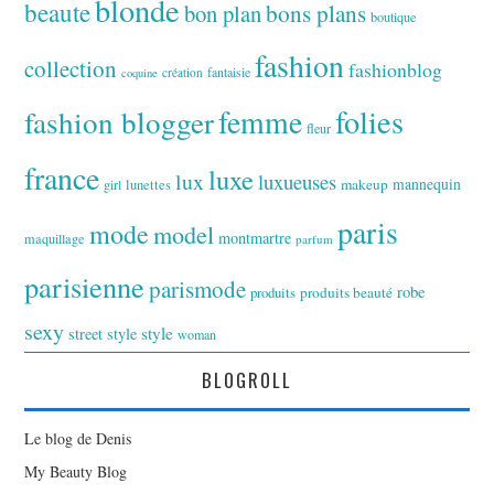
blonde
beaute
bon plan
bons plans
boutique
fashion
collection
fashionblog
fantaisie
création
coquine
folies
fashion blogger
femme
fleur
france
luxe
lux
luxueuses
makeup
mannequin
girl
lunettes
paris
mode
model
montmartre
maquillage
parfum
parisienne
parismode
robe
produits
produits beauté
sexy
style
street style
woman
BLOGROLL
Le blog de Denis
My Beauty Blog