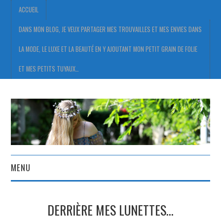
ACCUEIL
DANS MON BLOG, JE VEUX PARTAGER MES TROUVAILLES ET MES ENVIES DANS
LA MODE, LE LUXE ET LA BEAUTÉ EN Y AJOUTANT MON PETIT GRAIN DE FOLIE
ET MES PETITS TUYAUX…
MENU
ACCUEIL
DERRIÈRE MES LUNETTES…
DANS MON BLOG, JE VEUX