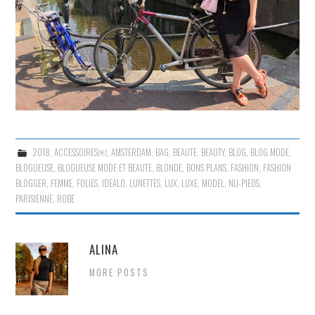
2018
,
ACCESSOIRES￼
,
AMSTERDAM
,
BAG
,
BEAUTE
,
BEAUTY
,
BLOG
,
BLOG MODE
,
BLOGUEUSE
,
BLOGUEUSE MODE ET BEAUTE
,
BLONDE
,
BONS PLANS
,
FASHION
,
FASHION
BLOGGER
,
FEMME
,
FOLIES
,
IDEALO
,
LUNETTES
,
LUX
,
LUXE
,
MODEL
,
NU-PIEDS
,
PARISIENNE
,
ROBE
ALINA
MORE POSTS