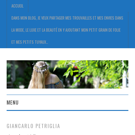
ACCUEIL
DANS MON BLOG, JE VEUX PARTAGER MES TROUVAILLES ET MES ENVIES DANS
LA MODE, LE LUXE ET LA BEAUTÉ EN Y AJOUTANT MON PETIT GRAIN DE FOLIE
ET MES PETITS TUYAUX…
MENU
ACCUEIL
GIANCARLO PETRIGLIA
DANS MON BLOG, JE VEUX