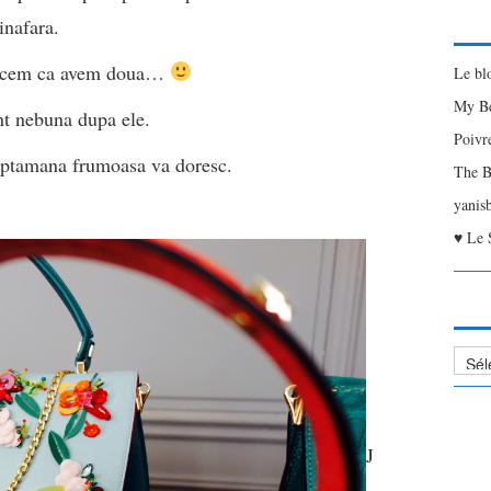
inafara.
zicem ca avem doua…
Le bl
My Be
nt nebuna dupa ele.
Poivr
saptamana frumoasa va doresc.
The B
yanis
♥ Le 
Liste
des
Articl
J