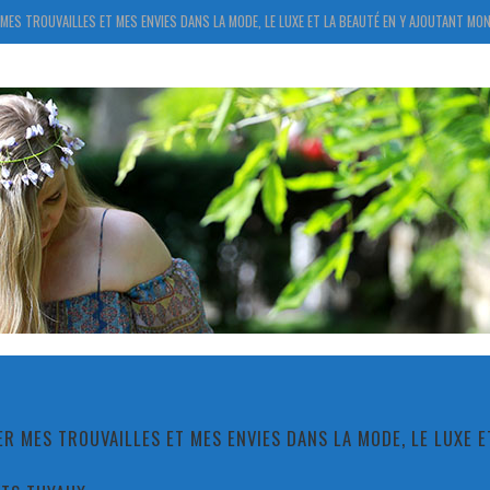
MES TROUVAILLES ET MES ENVIES DANS LA MODE, LE LUXE ET LA BEAUTÉ EN Y AJOUTANT MON
R MES TROUVAILLES ET MES ENVIES DANS LA MODE, LE LUXE 