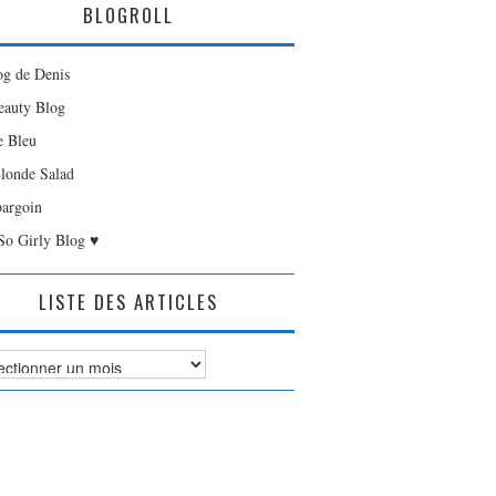
BLOGROLL
og de Denis
auty Blog
e Bleu
londe Salad
bargoin
So Girly Blog ♥
LISTE DES ARTICLES
es