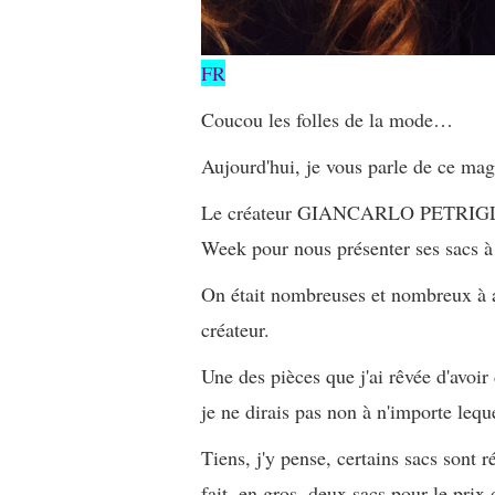
FR
Coucou les folles de la mode…
Aujourd'hui, je vous parle de ce mag
Le créateur GIANCARLO PETRIGLIA, o
Week pour nous présenter ses sacs à 
On était nombreuses et nombreux à a
créateur.
Une des pièces que j'ai rêvée d'avoi
je ne dirais pas non à n'importe leque
Tiens, j'y pense, certains sacs sont r
fait, en gros, deux sacs pour le prix 