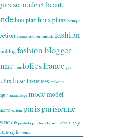
gueuse mode et beaute
onde
bon plan
bons plans
boutique
fashion
ection
fantaisie
création
coquine
fashion blogger
ionblog
folies
france
mme
fleur
girl
luxe
lux
luxueuses
makeup
es
mode
model
equin
maquillage
paris
parisienne
artre
parfum
ismode
sexy
robe
produits
produits beauté
style
 style
woman