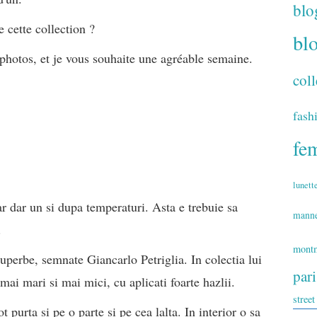
blo
 cette collection ?
bl
photos, et je vous souhaite une agréable semaine.
coll
fash
fe
lunett
r dar un si dupa temperaturi. Asta e trebuie sa
mann
.
montm
superbe, semnate Giancarlo Petriglia. In colectia lui
par
 mai mari si mai mici, cu aplicati foarte hazlii.
street
t purta si pe o parte si pe cea lalta. In interior o sa