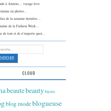
ade à Amiens… voyage love
emaine en photos…
olies de la semaine dernière…
maine de la Fashion Week…
ns de tout et de n’importe quoi…
rcher :
CLOUD
ina
beaute
beauty
bijoux
og
blogueuse
blog mode