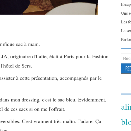
Escap
Une s
Les f
La se
Parlo
nifique sac à main.
riginaire d'Italie, était à Paris pour la Fashion
Reche
l'hôtel de Sers.
ssister à cette présentation, accompagnés par le
r dans mon dressing, c'est le sac bleu. Evidemment,
al
l de ces sacs si on me l'offrait.
bl
éversibles. C'est vraiment très malin. J'adore. Ça
d'un.