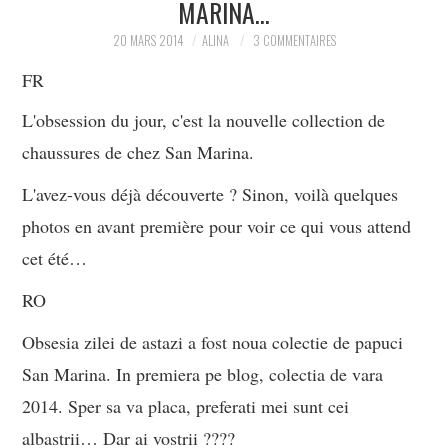
MARINA…
PARTAGER MES
20 MARS 2014
ALINA
3 COMMENTAIRES
FR
TROUVAILLES ET MES
L'obsession du jour, c'est la nouvelle collection de
ENVIES DANS LA MODE, LE
chaussures de chez San Marina.
LUXE ET LA BEAUTÉ EN Y
L'avez-vous déjà découverte ? Sinon, voilà quelques
photos en avant première pour voir ce qui vous attend
AJOUTANT MON PETIT
cet été…
GRAIN DE FOLIE ET MES
RO
PETITS TUYAUX…
Obsesia zilei de astazi a fost noua colectie de papuci
San Marina. In premiera pe blog, colectia de vara
2014. Sper sa va placa, preferati mei sunt cei
albastrii… Dar ai vostrii ????