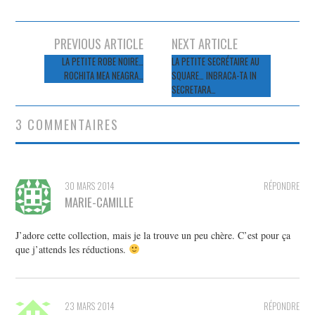
Navigation
PREVIOUS ARTICLE
NEXT ARTICLE
des
LA PETITE ROBE NOIRE…
LA PETITE SECRÉTAIRE AU
ROCHITA MEA NEAGRA…
SQUARE… INBRACA-TA IN
articles
SECRETARA…
3 COMMENTAIRES
30 MARS 2014
RÉPONDRE
MARIE-CAMILLE
J’adore cette collection, mais je la trouve un peu chère. C’est pour ça
que j’attends les réductions.
23 MARS 2014
RÉPONDRE