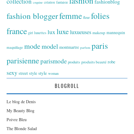
fashion
collection
fashionblog
fantaisie
création
coquine
folies
fashion blogger
femme
fleur
france
luxe
lux
luxueuses
makeup
mannequin
girl
lunettes
paris
mode
model
montmartre
maquillage
parfum
parisienne
parismode
robe
produits
produits beauté
sexy
style
street style
woman
BLOGROLL
Le blog de Denis
My Beauty Blog
Poivre Bleu
The Blonde Salad