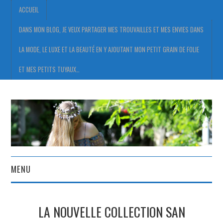
ACCUEIL
DANS MON BLOG, JE VEUX PARTAGER MES TROUVAILLES ET MES ENVIES DANS
LA MODE, LE LUXE ET LA BEAUTÉ EN Y AJOUTANT MON PETIT GRAIN DE FOLIE
ET MES PETITS TUYAUX…
MENU
ACCUEIL
LA NOUVELLE COLLECTION SAN
DANS MON BLOG, JE VEUX