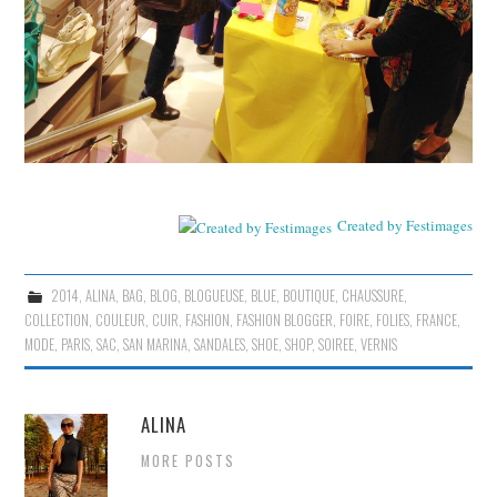
Created by Festimages
2014
,
ALINA
,
BAG
,
BLOG
,
BLOGUEUSE
,
BLUE
,
BOUTIQUE
,
CHAUSSURE
,
COLLECTION
,
COULEUR
,
CUIR
,
FASHION
,
FASHION BLOGGER
,
FOIRE
,
FOLIES
,
FRANCE
,
MODE
,
PARIS
,
SAC
,
SAN MARINA
,
SANDALES
,
SHOE
,
SHOP
,
SOIREE
,
VERNIS
ALINA
MORE POSTS