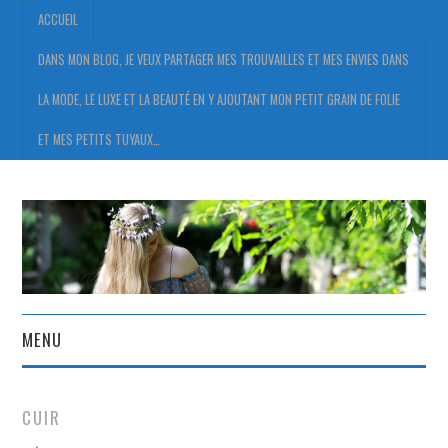
ACCUEIL
DANS MON BLOG, JE VEUX PARTAGER MES TROUVAILLES ET MES ENVIES DANS
LA MODE, LE LUXE ET LA BEAUTÉ EN Y AJOUTANT MON PETIT GRAIN DE FOLIE
ET MES PETITS TUYAUX…
MENU
ACCUEIL
CUIR
DANS MON BLOG, JE VEUX