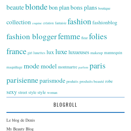
blonde
beaute
bon plan
bons plans
boutique
fashion
collection
fashionblog
fantaisie
création
coquine
folies
fashion blogger
femme
fleur
france
luxe
lux
luxueuses
makeup
mannequin
girl
lunettes
paris
mode
model
montmartre
maquillage
parfum
parisienne
parismode
robe
produits
produits beauté
sexy
style
street style
woman
BLOGROLL
Le blog de Denis
My Beauty Blog