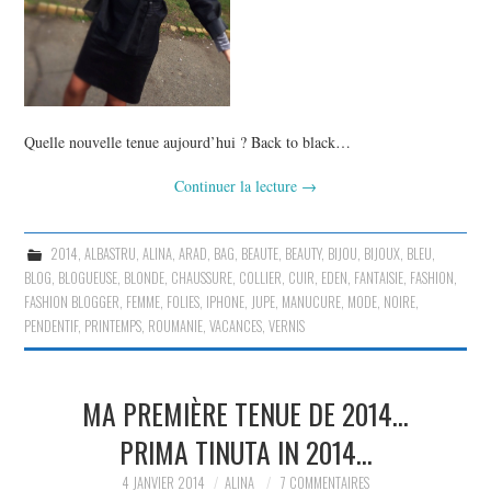
Quelle nouvelle tenue aujourd’hui ? Back to black…
Continuer la lecture
→
2014
,
ALBASTRU
,
ALINA
,
ARAD
,
BAG
,
BEAUTE
,
BEAUTY
,
BIJOU
,
BIJOUX
,
BLEU
,
BLOG
,
BLOGUEUSE
,
BLONDE
,
CHAUSSURE
,
COLLIER
,
CUIR
,
EDEN
,
FANTAISIE
,
FASHION
,
FASHION BLOGGER
,
FEMME
,
FOLIES
,
IPHONE
,
JUPE
,
MANUCURE
,
MODE
,
NOIRE
,
PENDENTIF
,
PRINTEMPS
,
ROUMANIE
,
VACANCES
,
VERNIS
MA PREMIÈRE TENUE DE 2014…
PRIMA TINUTA IN 2014…
4 JANVIER 2014
ALINA
7 COMMENTAIRES