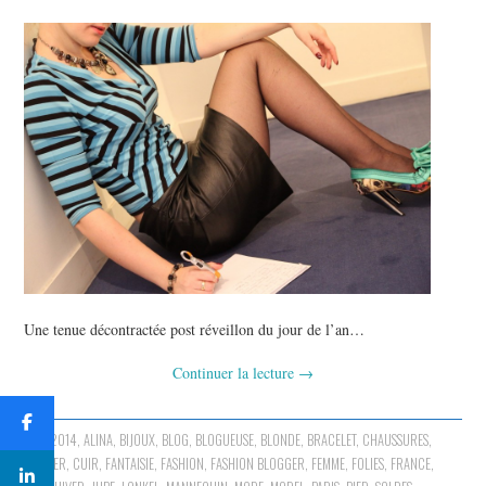
Une tenue décontractée post réveillon du jour de l’an…
Continuer la lecture
→
2014
,
ALINA
,
BIJOUX
,
BLOG
,
BLOGUEUSE
,
BLONDE
,
BRACELET
,
CHAUSSURES
,
COLLIER
,
CUIR
,
FANTAISIE
,
FASHION
,
FASHION BLOGGER
,
FEMME
,
FOLIES
,
FRANCE
,