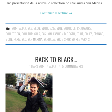
Une présentation de la nouvelle collection de chaussures San Marina…
Continuer la lecture
→
2014
,
ALINA
,
BAG
,
BLOG
,
BLOGUEUSE
,
BLUE
,
BOUTIQUE
,
CHAUSSURE
,
COLLECTION
,
COULEUR
,
CUIR
,
FASHION
,
FASHION BLOGGER
,
FOIRE
,
FOLIES
,
FRANCE
,
MODE
,
PARIS
,
SAC
,
SAN MARINA
,
SANDALES
,
SHOE
,
SHOP
,
SOIREE
,
VERNIS
BACK TO BLACK…
1 MARS 2014
ALINA
5 COMMENTAIRES